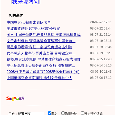
[
我来说两句
]
相关新闻
·
中国奥运代表团 击剑队名单
08-07-26 19:11
·
宁波市查获64起"奥运标志"侵权案
08-07-22 09:44
·
图文:中国击剑队积极备战奥运 王海滨琢磨备战
08-07-21 22:14
·
女子击剑佩剑 谭雪奥运会要续写中国女剑...
08-07-19 23:16
·
明星带你看赛场 江一燕游览奥运会击剑馆
08-07-19 08:36
·
女垒标志人物率队再冲击奥运 目标锁定冲...
08-07-19 05:21
·
视频:奥运观赛规则 严禁集体穿戴商业标志服饰
08-07-15 12:48
·
奥运纪念钞上天坛分两截? 银行:图案属防...
08-07-14 08:16
·
2008枝康乃馨组成北京2008奥运会标志图(图)
08-07-10 11:43
·
中国奥运夺金点面面观:击剑女子佩剑个人
08-07-06 17:12
用户：
匿名
隐藏地址
设为辩论话题