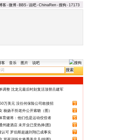
博客
-
微博
-
BBS
-
说吧
-
ChinaRen
-
搜狗
-
17173
博客
音乐
图片
说吧
名单调整 沈龙元最后时刻复活顶替吕建军
50万美元 没任何保险公司敢接招
3
女 杨扬不拒老外公开索吻（图）
4
体育健将：他们也是运动佼佼者
5
州建酒店 未开业已受热捧(图)
6
被认可 罗伯斯超越刘翔已成事实
7
 冒死训练女将秀美非凡(组图)