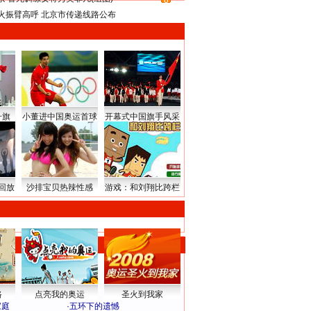
8
火振臂高呼 北京市传递线路公布
升旗
小董进中国奥运首球
开幕式中国旗手风采
回放
沙排宝贝热辣性感
游戏：和刘翔比跨栏
路
点亮我的奥运
圣火到我家
家庭
·
五环下的遗憾