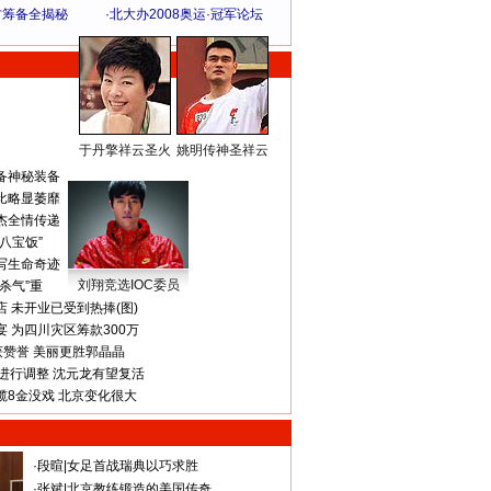
方筹备全揭秘
·
北大办2008奥运·冠军论坛
于丹擎祥云圣火
姚明传神圣祥云
体 育 热 点
备神秘装备
比略显萎靡
杰全情传递
八宝饭”
写生命奇迹
刘翔竞选IOC委员
杀气”重
 未开业已受到热捧(图)
 为四川灾区筹款300万
获赞誉 美丽更胜郭晶晶
进行调整 沈元龙有望复活
揽8金没戏 北京变化很大
·
段暄
|
女足首战瑞典以巧求胜
·
张斌
|
北京教练锻造的美国传奇