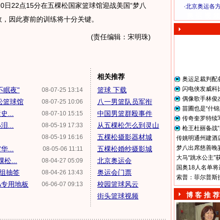
日22点15分在五棵松国家篮球馆迎战美国“梦八
·
北京奥运各
奥 运 视 频
数，因此赛前的训练将十分关键。
(责任编辑：宋明珠)
相关推荐
奥运足裁判配
闪电侠发威科
不眠夜"
篮球 下载
08-07-25 13:14
偶像歌手林俊
松篮球馆
八一男篮队员军衔
08-07-25 10:06
苗圃也是“什锦
...
中国男篮群殴事件
08-07-10 15:15
传奇奎罗特续
...
从五棵松怎么到灵山
08-05-19 17:33
枪王杜丽备战“
五棵松摄影器材城
08-05-19 16:16
传姚明通州建酒店
梦八出席慈善晚宴
...
五棵松婚纱摄影城
08-05-06 11:11
大马“跳水公主”
松...
北京奥运会
08-04-27 05:09
国奥18人名单将
组抽签
奥运会门票
08-04-26 13:43
索普：菲尔普斯
A专用地板
校园篮球风云
06-06-07 09:13
博 客 推 荐
街头篮球视频