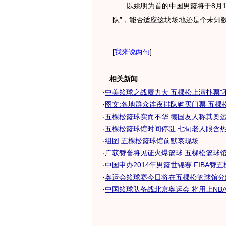
以姚明为首的中国男篮将于8月10
队”，能否适应这块场地还是个未知
[
我来说两句
]
相关新闻
·
中美篮球之战魔力大 五棵松上演扑票"
·
图文:各地群众连夜排队购买门票 五棵
·
五棵松篮球实而不华 德国友人称其奥运史
·
五棵松篮球馆时间停驻 七旬老人眼含热泪
·
组图:五棵松篮球馆前默哀现场
·
广获赞誉将见证火爆篮球 五棵松篮球馆华
·
中国申办2014年男篮世锦赛 FIBA赞五棵
·
奥运会篮球赛今日将在五棵松篮球馆分
·
中国篮球队备战北京奥运会 将用上NB