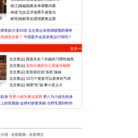
·
徐江
|
揭秘国奥名单调整内幕
·
冉雄飞
|
女足开场秀不谈复仇
装
·
棋哥
|
朝鲜美女团强要奥运票
牌奖励大涨33倍
北京奥运未雨绸缪预防裸奔
何热销安全套？
中国股市会迎来奥运行情吗？
更多>>
北京奥运
|
报道失实？外媒的习惯性抽风
北京奥运
|
送给白领的办公室娱乐秘籍
北京奥运
|
彩排前狂拍“杀机”妹妹
北京奥运
|
10万个套套可以拿来吹气球
”
北京奥运
|
保障“性”福 事小意义大
猛纹身
世界小姐为奥运造势
梦八与小姐先热身
会上的双胞胎
金牌衬娇妻美丽
当野性遇到时尚
司介绍
-
全部新闻
-
全部博文