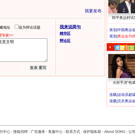
我要发布
郎平奥运村试
我来说两句
隐藏地址
设为辩论话题
策划|
中国奥运金
精华区
专家>>
策划|
奥运会为
辩论区
火炬手演“色戒
连载|
运动员超
连载|
北京奥运
付中心
-
搜狐招聘
-
广告服务
-
客服中心
-
联系方式
-
保护隐私权
-
About SOHU
-
公