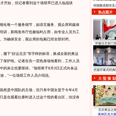
才开始，但记者看到这个场馆早已进入临战状
张靓颖成都传圣
热点图片
细化每一个服务细节，如语言服务、观众席和媒体
培训，新闻发布厅也被临时占用，由专业人员为工
。为确保安全，观众席的包厢已经全部封闭。
开幕日天安门
撤下“好运北京”等字样的标语，换成全新的奥运
了保护纸。记者在负一层热身场地看到，工作人员
中的灰尘也要抠掉。“场馆将于8月3日正式向各运
历届开幕式经典
开放，”一位场馆工作人员介绍说。
大 型 策 划
然是中国队的主场，但只有中国女篮于今年4月
只是在观看比赛时进入过这个馆的看台区，但没有
北京奥运之
·
奥林匹克大