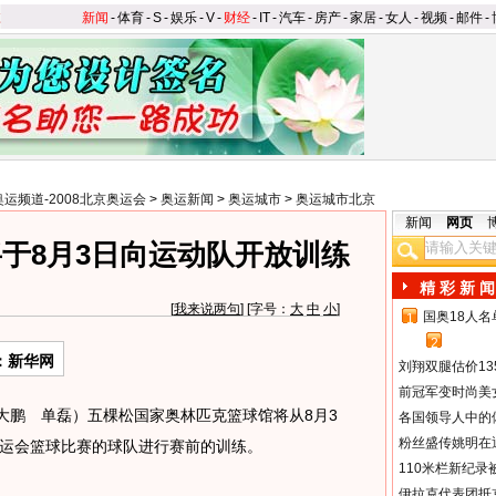
新闻
-
体育
-
S
-
娱乐
-
V
-
财经
-
IT
-
汽车
-
房产
-
家居
-
女人
-
视频
-
邮件
-
奥运频道-2008北京奥运会
>
奥运新闻
>
奥运城市
>
奥运城市北京
新闻
网页
于8月3日向运动队开放训练
精 彩 新 闻
[
我来说两句
] [字号：
大
中
小
]
国奥18人
1
2
：新华网
刘翔双腿估价13
前冠军变时尚美
鹏 单磊）五棵松国家奥林匹克篮球馆将从8月3
各国领导人中的
粉丝盛传姚明在通
运会篮球比赛的球队进行赛前的训练。
110米栏新纪录
伊拉克代表团抵京