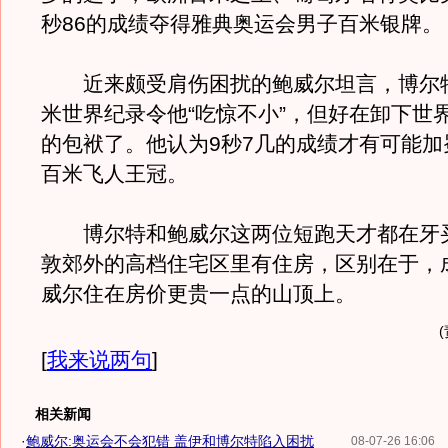
秒86的成绩夺得雅典奥运会男子百米银牌。
近来颇受肩伤困扰的鲍威尔坦言，博尔
米世界纪录令他“吃惊不小”，但好在卸下世
的包袱了。他认为9秒7几的成绩才有可能加
百米飞人王冠。
博尔特和鲍威尔这两位短跑天才都在牙
敦郊外的高档住宅区里有住房，区别在于，
威尔住在房价更贵一点的山顶上。
[
我来说两句
]
相关新闻
·
鲍威尔:奥运会不会犯错 盖伊和博尔特陷入困扰
08-07-26 16:06