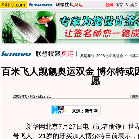
新闻
-
体育
-
S
-
娱乐
奥运频道-2008北京奥运会
>
中国军
百米飞人觊觎奥运双金 博尔特或
愿
2008年07月27日22:31
[
我来
来源：新华网
新华网北京7月27日电（记者俞铮）世
号飞人、21岁的牙买加人博尔特日前表示，