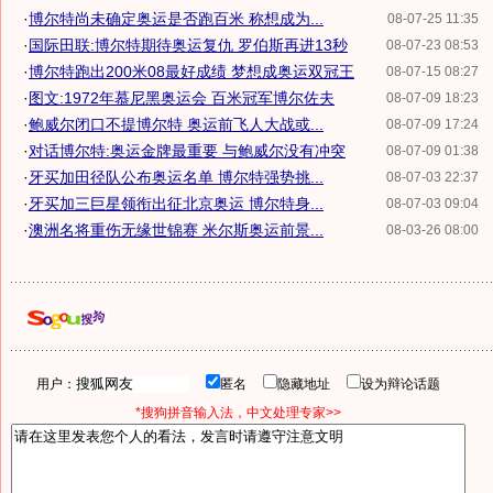
·
博尔特尚未确定奥运是否跑百米 称想成为...
08-07-25 11:35
·
国际田联:博尔特期待奥运复仇 罗伯斯再进13秒
08-07-23 08:53
·
博尔特跑出200米08最好成绩 梦想成奥运双冠王
08-07-15 08:27
·
图文:1972年慕尼黑奥运会 百米冠军博尔佐夫
08-07-09 18:23
·
鲍威尔闭口不提博尔特 奥运前飞人大战或...
08-07-09 17:24
·
对话博尔特:奥运金牌最重要 与鲍威尔没有冲突
08-07-09 01:38
·
牙买加田径队公布奥运名单 博尔特强势挑...
08-07-03 22:37
·
牙买加三巨星领衔出征北京奥运 博尔特身...
08-07-03 09:04
·
澳洲名将重伤无缘世锦赛 米尔斯奥运前景...
08-03-26 08:00
用户：
匿名
隐藏地址
设为辩论话题
*搜狗拼音输入法，中文处理专家>>