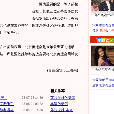
更为重要的是，除了莎拉
波娃，其他三位选手曾多次代
郎平奥运村试
表俄罗斯出征联合会杯，有着
容也是非常齐整的，库兹涅佐娃／萨芬娜、维斯尼
策划|
中国奥运金
策划|
奥运会为
让主帅放心。
出征前表示，北京奥运会是今年最重要的运动
娃、库兹涅佐娃等都曾放言要将北京奥运会网球女
火炬手演“色戒
(责任编辑：王雅南)
连载|
运动员超
连载|
北京奥运
相关推荐
...
莎拉波娃的新闻
08-07-13 14:49
罗斯旗手
奥运的新闻
08-06-24 09:22
加奥运会
莎拉波娃 走光
08-04-29 14:35