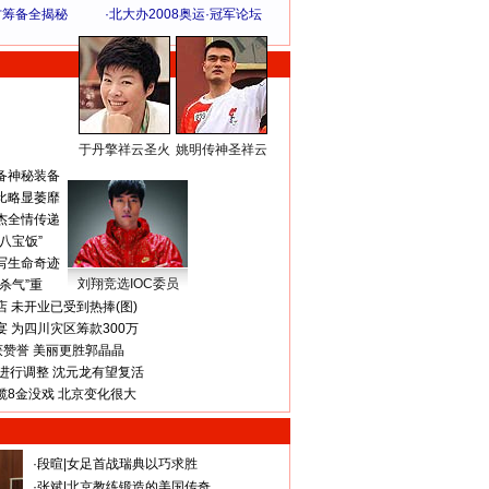
方筹备全揭秘
·
北大办2008奥运·冠军论坛
于丹擎祥云圣火
姚明传神圣祥云
体 育 热 点
备神秘装备
比略显萎靡
杰全情传递
八宝饭”
写生命奇迹
刘翔竞选IOC委员
杀气”重
 未开业已受到热捧(图)
 为四川灾区筹款300万
获赞誉 美丽更胜郭晶晶
进行调整 沈元龙有望复活
揽8金没戏 北京变化很大
·
段暄
|
女足首战瑞典以巧求胜
·
张斌
|
北京教练锻造的美国传奇