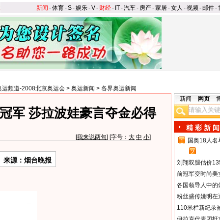
新闻
-
体育
-
S
-
娱乐
-
V
-
财经
-
IT
-
汽车
-
房产
-
家居
-
女人
-
视频
-
邮件
-
奥运频道-2008北京奥运会
>
奥运新闻
>
各界奥运新闻
新闻
网页
冠军 莎拉波娃豪言夺金必得
精 彩 新 闻
[
我来说两句
] [字号：
大
中
小
]
国奥18人
1
2
来源：烟台晚报
刘翔双腿估价13
前冠军变时尚美
各国领导人中的
粉丝盛传姚明在通
110米栏新纪录
伊拉克代表团抵京