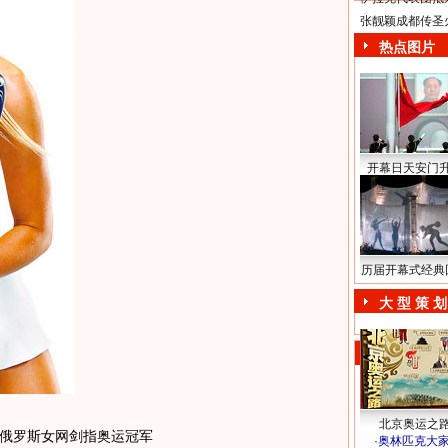
张靓颖成都传圣
热点图片
开幕日天安门
历届开幕式经典
大 型 策 划
北京奥运之
俄罗斯女网剑指奥运冠军
·
奥林匹克大