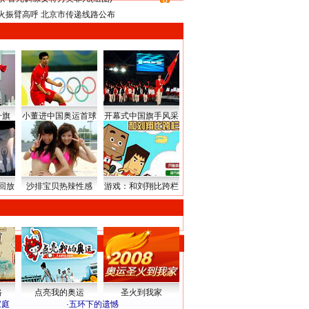
8
火振臂高呼 北京市传递线路公布
升旗
小董进中国奥运首球
开幕式中国旗手风采
回放
沙排宝贝热辣性感
游戏：和刘翔比跨栏
路
点亮我的奥运
圣火到我家
家庭
·
五环下的遗憾