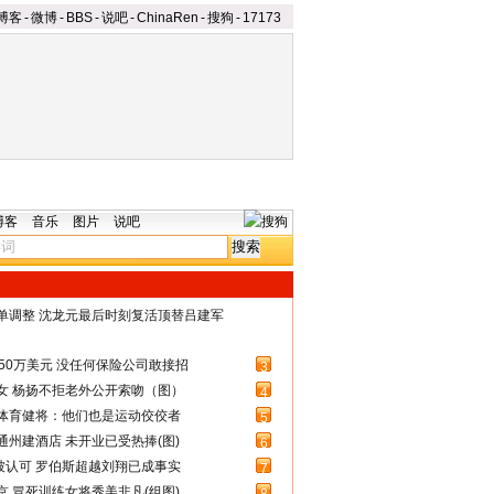
博客
-
微博
-
BBS
-
说吧
-
ChinaRen
-
搜狗
-
17173
博客
音乐
图片
说吧
名单调整 沈龙元最后时刻复活顶替吕建军
50万美元 没任何保险公司敢接招
3
女 杨扬不拒老外公开索吻（图）
4
体育健将：他们也是运动佼佼者
5
州建酒店 未开业已受热捧(图)
6
被认可 罗伯斯超越刘翔已成事实
7
 冒死训练女将秀美非凡(组图)