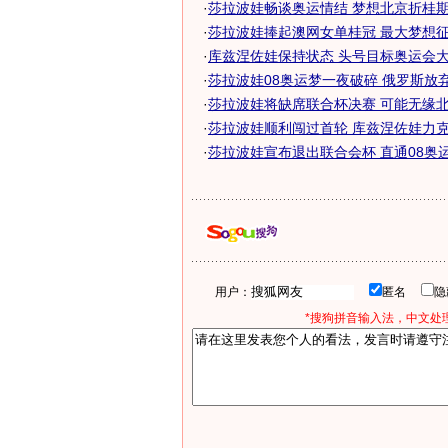
·
莎拉波娃畅谈奥运情结 梦想北京折桂期待
·
莎拉波娃捧起澳网女单桂冠 最大梦想征服
·
库兹涅佐娃保持状态 头号目标奥运会大满
·
莎拉波娃08奥运梦一夜破碎 俄罗斯放
·
莎拉波娃将缺席联合杯决赛 可能无缘
·
莎拉波娃顺利闯过首轮 库兹涅佐娃力克对
·
莎拉波娃宣布退出联合会杯 直通08奥运机
用户：
匿名
*搜狗拼音输入法，中文处理