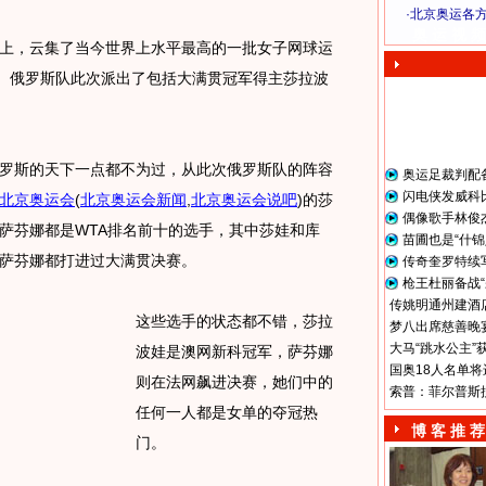
·
北京奥运各
奥 运 视 频
上，云集了当今世界上水平最高的一批女子网球运
”。俄罗斯队此次派出了包括大满贯冠军得主莎拉波
斯的天下一点都不为过，从此次俄罗斯队的阵容
奥运足裁判配
闪电侠发威科
北京奥运会
(
北京奥运会新闻
,
北京奥运会说吧
)
的莎
偶像歌手林俊
萨芬娜都是WTA排名前十的选手，其中莎娃和库
苗圃也是“什锦
萨芬娜都打进过大满贯决赛。
传奇奎罗特续
枪王杜丽备战“
传姚明通州建酒店
这些选手的状态都不错，莎拉
梦八出席慈善晚宴
大马“跳水公主”
波娃是澳网新科冠军，萨芬娜
国奥18人名单将
则在法网飙进决赛，她们中的
索普：菲尔普斯
任何一人都是女单的夺冠热
博 客 推 荐
门。