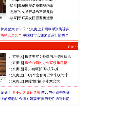
·
徐江
|
揭秘国奥名单调整内幕
·
冉雄飞
|
女足开场秀不谈复仇
装
·
棋哥
|
朝鲜美女团强要奥运票
牌奖励大涨33倍
北京奥运未雨绸缪预防裸奔
何热销安全套？
中国股市会迎来奥运行情吗？
更多>>
北京奥运
|
报道失实？外媒的习惯性抽风
北京奥运
|
送给白领的办公室娱乐秘籍
北京奥运
|
彩排前狂拍“杀机”妹妹
北京奥运
|
10万个套套可以拿来吹气球
”
北京奥运
|
保障“性”福 事小意义大
猛纹身
世界小姐为奥运造势
梦八与小姐先热身
会上的双胞胎
金牌衬娇妻美丽
当野性遇到时尚