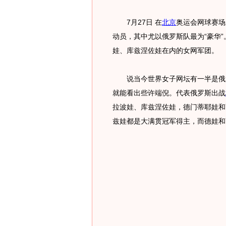
7月27日 在
北京
奥运会网球赛场
动员，其中尤以俄罗斯队最为“豪华
娃、库兹涅佐娃在内的女网军团。
说当今世界女子网坛有一半是俄罗
就能看出些许端倪。代表俄罗斯出战
拉波娃、库兹涅佐娃，德门蒂耶娃和
兹娃都是大满贯冠军得主，而德娃和