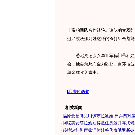
丰富的团队合作经验。该队的女双阵
娜／兹沃娜列娃这样的双打组合都能
悉尼奥运会女单亚军德门蒂耶娃在
会，她会为此而全力以赴。而莎拉波
单金牌收入囊中。
[
我来说两句
]
相关新闻
·
福原爱招牌尖叫像莎拉波娃 日乒四对策应
·
网坛美女莎拉波娃将担任奥运开幕式俄
·
莎拉波娃和库兹涅佐娃将代表俄罗斯参