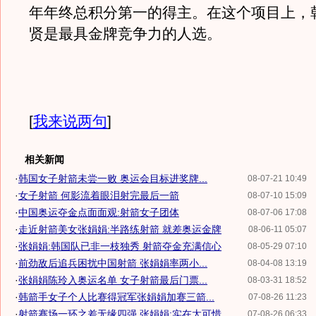
年年终总积分第一的得主。在这个项目上，
贤是最具金牌竞争力的人选。
[
我来说两句
]
相关新闻
·
韩国女子射箭未尝一败 奥运会目标进奖牌...
08-07-21 10:49
·
女子射箭 何影流着眼泪射完最后一箭
08-07-10 15:09
·
中国奥运夺金点面面观:射箭女子团体
08-07-06 17:08
·
走近射箭美女张娟娟:半路练射箭 就差奥运金牌
08-06-11 05:07
·
张娟娟:韩国队已非一枝独秀 射箭夺金充满信心
08-05-29 07:10
·
前劲敌后追兵困扰中国射箭 张娟娟率两小...
08-04-08 13:19
·
张娟娟陈玲入奥运名单 女子射箭最后门票...
08-03-31 18:52
·
韩箭手女子个人比赛得冠军张娟娟加赛三箭...
07-08-26 11:23
·
射箭赛场一环之差无缘四强 张娟娟:实在太可惜
07-08-26 06:33