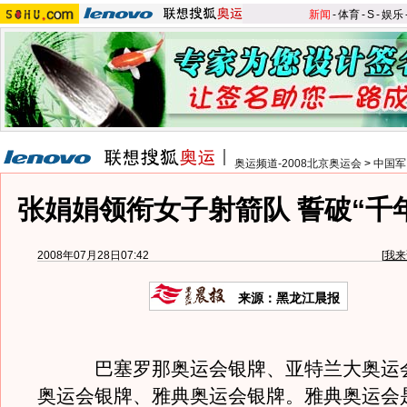
新闻
-
体育
-
S
-
娱乐
奥运频道-2008北京奥运会
>
中国军
张娟娟领衔女子射箭队 誓破“千
2008年07月28日07:42
[
我来
来源：黑龙江晨报
巴塞罗那奥运会银牌、亚特兰大奥运会
奥运会银牌、雅典奥运会银牌。雅典奥运会