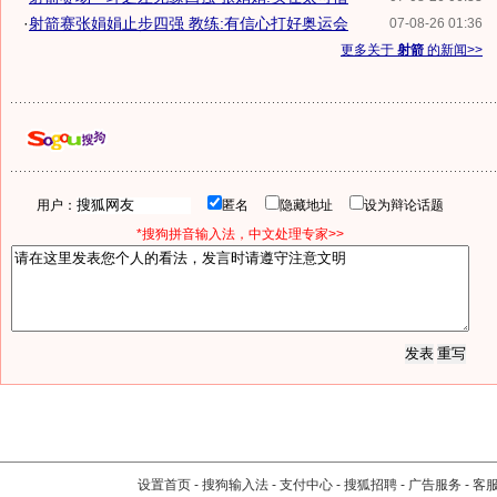
·
射箭赛张娟娟止步四强 教练:有信心打好奥运会
07-08-26 01:36
更多关于
射箭
的新闻>>
用户：
匿名
隐藏地址
设为辩论话题
*搜狗拼音输入法，中文处理专家>>
设置首页
-
搜狗输入法
-
支付中心
-
搜狐招聘
-
广告服务
-
客