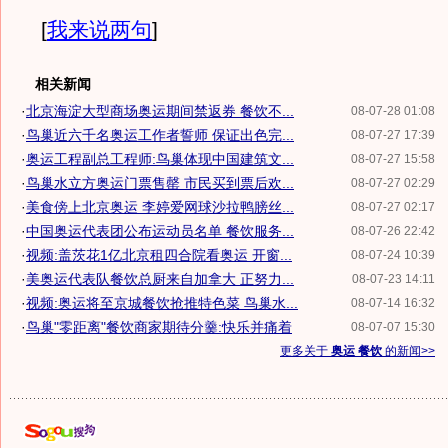
[
我来说两句
]
相关新闻
·
北京海淀大型商场奥运期间禁返券 餐饮不...
08-07-28 01:08
·
鸟巢近六千名奥运工作者誓师 保证出色完...
08-07-27 17:39
·
奥运工程副总工程师:鸟巢体现中国建筑文...
08-07-27 15:58
·
鸟巢水立方奥运门票售罄 市民买到票后欢...
08-07-27 02:29
·
美食傍上北京奥运 李婷爱网球沙拉鸭膀丝...
08-07-27 02:17
·
中国奥运代表团公布运动员名单 餐饮服务...
08-07-26 22:42
·
视频:盖茨花1亿北京租四合院看奥运 开窗...
08-07-24 10:39
·
美奥运代表队餐饮总厨来自加拿大 正努力...
08-07-23 14:11
·
视频:奥运将至京城餐饮抢推特色菜 鸟巢水...
08-07-14 16:32
·
鸟巢"零距离"餐饮商家期待分羹:快乐并痛着
08-07-07 15:30
更多关于
奥运 餐饮
的新闻>>