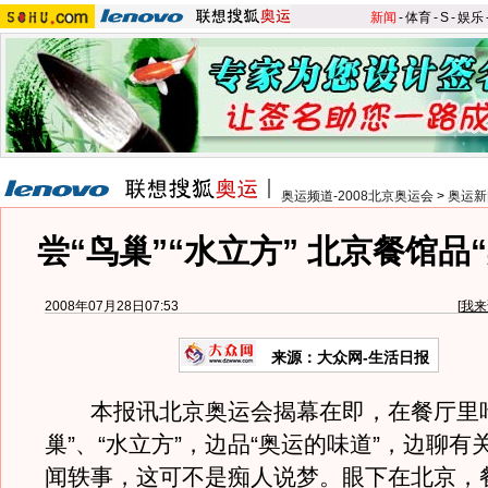
新闻
-
体育
-
S
-
娱乐
奥运频道-2008北京奥运会
>
奥运新
尝“鸟巢”“水立方” 北京餐馆品
2008年07月28日07:53
[
我来
来源：大众网-生活日报
本报讯北京奥运会揭幕在即，在餐厅里吃
巢”、“水立方”，边品“奥运的味道”，边聊有
闻轶事，这可不是痴人说梦。眼下在北京，