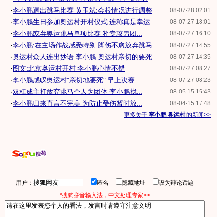
·
李小鹏退出跳马比赛 黄玉斌:会根情况进行调整
08-07-28 02:01
·
李小鹏生日参加奥运村开村仪式 连称真是幸运
08-07-27 18:01
·
李小鹏或弃奥运跳马单项比赛 将专攻男团...
08-07-27 16:10
·
李小鹏:在主场作战感受特别 脚伤不愈放弃跳马
08-07-27 14:55
·
奥运村众人连出妙语 李小鹏:奥运村亲切的要死
08-07-27 14:35
·
图文:北京奥运村开村 李小鹏心情不错
08-07-27 08:27
·
李小鹏感叹奥运村"亲切地要死" 早上决赛...
08-07-27 08:23
·
双杠成主打放弃跳马个人为团体 李小鹏找...
08-05-15 15:43
·
李小鹏归来直言不完美 为防止受伤暂时放...
08-04-15 17:48
更多关于
李小鹏 奥运村
的新闻>>
用户：
匿名
隐藏地址
设为辩论话题
*搜狗拼音输入法，中文处理专家>>