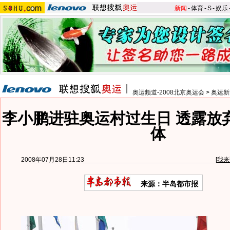
新闻
-
体育
-
S
-
娱乐
奥运频道-2008北京奥运会
>
奥运新
李小鹏进驻奥运村过生日 透露放
体
2008年07月28日11:23
[
我来
来源：半岛都市报