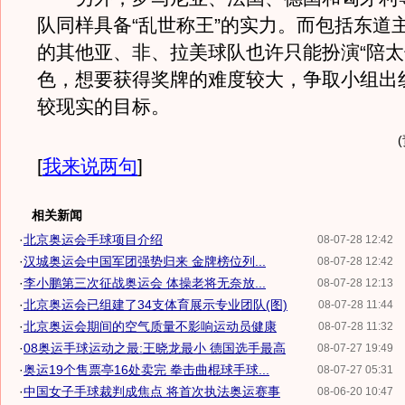
队同样具备“乱世称王”的实力。而包括东道
的其他亚、非、拉美球队也许只能扮演“陪太
色，想要获得奖牌的难度较大，争取小组出
较现实的目标。
[
我来说两句
]
相关新闻
·
北京奥运会手球项目介绍
08-07-28 12:42
·
汉城奥运会中国军团强势归来 金牌榜位列...
08-07-28 12:42
·
李小鹏第三次征战奥运会 体操老将无奈放...
08-07-28 12:13
·
北京奥运会已组建了34支体育展示专业团队(图)
08-07-28 11:44
·
北京奥运会期间的空气质量不影响运动员健康
08-07-28 11:32
·
08奥运手球运动之最:王晓龙最小 德国选手最高
08-07-27 19:49
·
奥运19个售票亭16处卖完 拳击曲棍球手球...
08-07-27 05:31
·
中国女子手球裁判成焦点 将首次执法奥运赛事
08-06-20 10:47