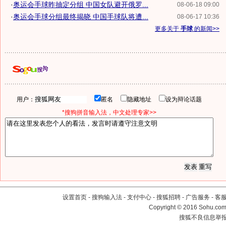
·
奥运会手球昨抽定分组 中国女队避开俄罗...
08-06-18 09:00
·
奥运会手球分组最终揭晓 中国手球队将遭...
08-06-17 10:36
更多关于
手球
的新闻>>
用户：
匿名
隐藏地址
设为辩论话题
*搜狗拼音输入法，中文处理专家>>
设置首页
-
搜狗输入法
-
支付中心
-
搜狐招聘
-
广告服务
-
客
Copyright
©
2016 Sohu.com 
搜狐不良信息举