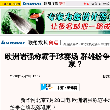
新闻
-
体育
-
S
-
娱乐
奥运频道-2008北京奥运会
>
中国军
欧洲诸强称霸手球赛场 群雄纷
家？
2008年07月28日12:42
[
我来
来源：新华网
新华网北京7月28日电 欧洲诸强称霸手
纷争金牌花落谁家？