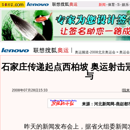
新闻
-
体育
-
S
-
娱乐
奥运频道-2008北京奥运会
>
奥运会
石家庄传递起点西柏坡 奥运射击
与
2008年07月28日15:33
[
我来
来源：河北新闻网-燕赵都
昨天的新闻发布会上，据省火组委新闻