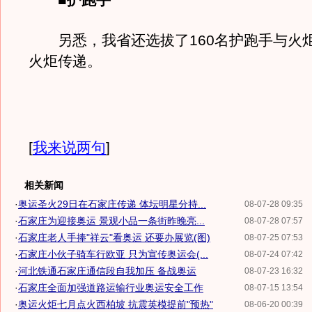
■护跑手
另悉，我省还选拔了160名护跑手与火
火炬传递。
[
我来说两句
]
相关新闻
·
奥运圣火29日在石家庄传递 体坛明星分持...
08-07-28 09:35
·
石家庄为迎接奥运 景观小品一条街昨晚亮...
08-07-28 07:57
·
石家庄老人手捧"祥云"看奥运 还要办展览(图)
08-07-25 07:53
·
石家庄小伙子骑车行欧亚 只为宣传奥运会(...
08-07-24 07:42
·
河北铁通石家庄通信段自我加压 备战奥运
08-07-23 16:32
·
石家庄全面加强道路运输行业奥运安全工作
08-07-15 13:54
·
奥运火炬七月点火西柏坡 抗震英模提前"预热"
08-06-20 00:39