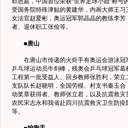
郄恩庭，中国首位荣获“世界足球小姐”称号
受国务院特殊津贴的黄建华，内画大师王习
女法官赵爱彬，奥运冠军郭晶晶的教练李芳
者、退休职工张俭等。
■唐山
在唐山市传递的火炬手有奥运会游泳冠
乒乓球运动员牛剑峰，残奥会乒乓球冠军葛
工程第一批受益人、回乡教师张胜利，荣立
支队队长赵晓明，全国劳模、村支书秦玉合
动奖章获得者、教师张立君，以及抗震救灾
农民宋志永和我省赴四川抗震救灾卫生防疫
等。