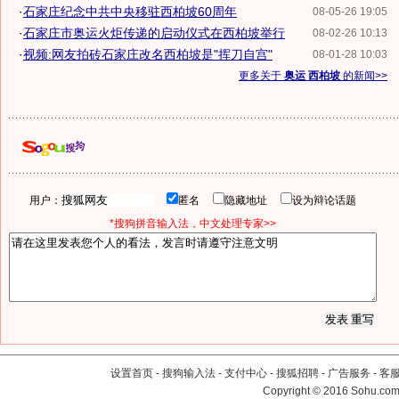
·
石家庄纪念中共中央移驻西柏坡60周年
08-05-26 19:05
·
石家庄市奥运火炬传递的启动仪式在西柏坡举行
08-02-26 10:13
·
视频:网友拍砖石家庄改名西柏坡是"挥刀自宫"
08-01-28 10:03
更多关于
奥运 西柏坡
的新闻>>
用户：
匿名
隐藏地址
设为辩论话题
*搜狗拼音输入法，中文处理专家>>
设置首页
-
搜狗输入法
-
支付中心
-
搜狐招聘
-
广告服务
-
客
Copyright
©
2016 Sohu.com 