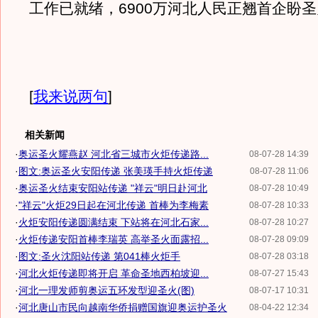
工作已就绪，6900万河北人民正翘首企盼
[
我来说两句
]
相关新闻
·
奥运圣火耀燕赵 河北省三城市火炬传递路...
08-07-28 14:39
·
图文:奥运圣火安阳传递 张美瑛手持火炬传递
08-07-28 11:06
·
奥运圣火结束安阳站传递 "祥云"明日赴河北
08-07-28 10:49
·
"祥云"火炬29日起在河北传递 首棒为李梅素
08-07-28 10:33
·
火炬安阳传递圆满结束 下站将在河北石家...
08-07-28 10:27
·
火炬传递安阳首棒李瑞英 高举圣火面露招...
08-07-28 09:09
·
图文:圣火沈阳站传递 第041棒火炬手
08-07-28 03:18
·
河北火炬传递即将开启 革命圣地西柏坡迎...
08-07-27 15:43
·
河北一理发师剪奥运五环发型迎圣火(图)
08-07-17 10:31
·
河北唐山市民向越南华侨捐赠国旗迎奥运护圣火
08-04-22 12:34