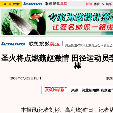
新闻
-
体育
-
S
-
娱乐
奥运频道-2008北京奥运会
>
奥运会
圣火将点燃燕赵激情 田径运动员
棒
2008年07月28日15:41
[
我来
来源：河北新闻网-燕赵都
本报讯(记者刘彬、高利峰)昨日，记者从北