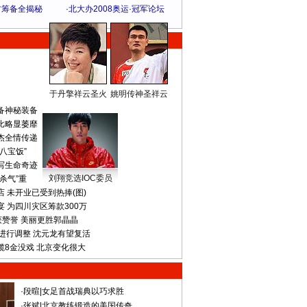
方筹备全揭秘
·
北大办2008奥运·冠军论坛
于丹擎祥云圣火
姚明传神圣祥云
体 育 热 点
备神秘装备
比略显萎靡
杰全情传递
八宝饭”
写生命奇迹
刘翔竞选IOC委员
杀气”重
 未开业已受到热捧(图)
 为四川灾区筹款300万
获赞誉 美丽更胜郭晶晶
进行调整 沈元龙有望复活
揽8金没戏 北京变化很大
·
段暄
|
女足首战瑞典以巧求胜
·
张斌
|
北京教练锻造的美国传奇