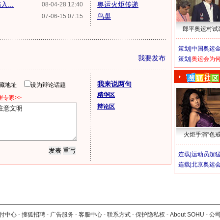
...
奥运火炬传递
08-04-28 12:40
鸟巢
07-06-15 07:15
郎平奥运村试
策划|
中国奥运金
我要发布
策划|
奥运会为
我来说两句
隐藏地址
设为辩论话题
精华区
专家>>
辩论区
火炬手演“色戒
连载|
运动员超
连载|
北京奥运
付中心
-
搜狐招聘
-
广告服务
-
客服中心
-
联系方式
-
保护隐私权
-
About SOHU
-
公