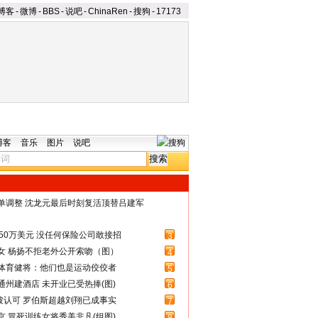
博客
-
微博
-
BBS
-
说吧
-
ChinaRen
-
搜狗
-
17173
博客
音乐
图片
说吧
名单调整 沈龙元最后时刻复活顶替吕建军
50万美元 没任何保险公司敢接招
3
女 杨扬不拒老外公开索吻（图）
4
体育健将：他们也是运动佼佼者
5
州建酒店 未开业已受热捧(图)
6
被认可 罗伯斯超越刘翔已成事实
7
 冒死训练女将秀美非凡(组图)