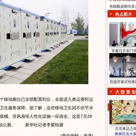
张靓颖成都传圣
热点图片
开幕日天安门
历届开幕式经典
大 型 策 划
多个移动厕位已全部配置到位，全面进入奥运赛时运
卫生服务保障。据了解，这些移动卫生间不但节水
圾桶、排风扇等人性化设施一应俱全。这是7月28
移动公厕。 新华社记者李紫恒摄
北京奥运之
·
奥林匹克大
(责任编辑：老满)