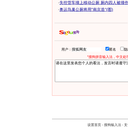
·
失控货车撞上移动公厕 厕内四人被撞伤入
·
奥运鸟巢公厕将用"南京造"(图)
用户：
匿名
*搜狗拼音输入法，中文处理
设置首页
-
搜狗输入法
-
支