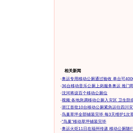
相关新闻
·
奥运专用移动公厕通过验收 单台可4000人
·
36台移动音乐公厕上岗服务奥运 推门
·
沈河将设百个移动公厕位
·
视频:各地急调移动公厕入灾区 卫生防疫让
·
浙江首批10台移动公厕紧急运往四川
·
鸟巢草坪全部铺装完毕 每3天维护1次草坪
·
"鸟巢"移动草坪铺装完毕
·
奥运火炬11日在福州传递 移动公厕随行方