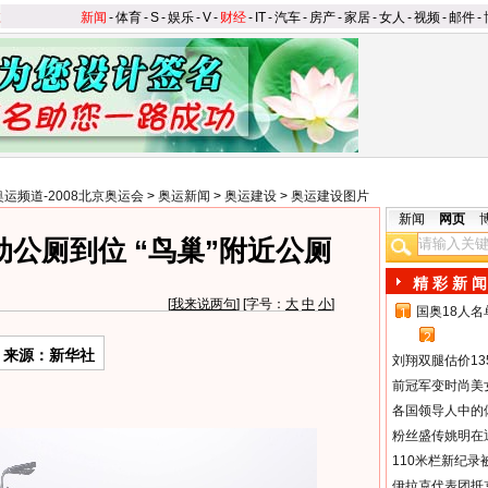
新闻
-
体育
-
S
-
娱乐
-
V
-
财经
-
IT
-
汽车
-
房产
-
家居
-
女人
-
视频
-
邮件
-
奥运频道-2008北京奥运会
>
奥运新闻
>
奥运建设
>
奥运建设图片
新闻
网页
公厕到位 “鸟巢”附近公厕
精 彩 新 闻
[
我来说两句
] [字号：
大
中
小
]
国奥18人
1
2
来源：新华社
刘翔双腿估价13
前冠军变时尚美
各国领导人中的
粉丝盛传姚明在通
110米栏新纪录
伊拉克代表团抵京