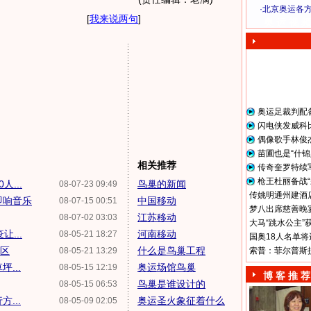
·
北京奥运各
[
我来说两句
]
奥 运 视 频
奥运足裁判配
闪电侠发威科
偶像歌手林俊
苗圃也是“什锦
相关推荐
传奇奎罗特续
枪王杜丽备战“
...
鸟巢的新闻
08-07-23 09:49
传姚明通州建酒店
即响音乐
中国移动
08-07-15 00:51
梦八出席慈善晚宴
江苏移动
08-07-02 03:03
大马“跳水公主”
...
河南移动
08-05-21 18:27
国奥18人名单将
灾区
什么是鸟巢工程
08-05-21 13:29
索普：菲尔普斯
...
奥运场馆鸟巢
08-05-15 12:19
博 客 推 荐
鸟巢是谁设计的
08-05-15 06:53
...
奥运圣火象征着什么
08-05-09 02:05