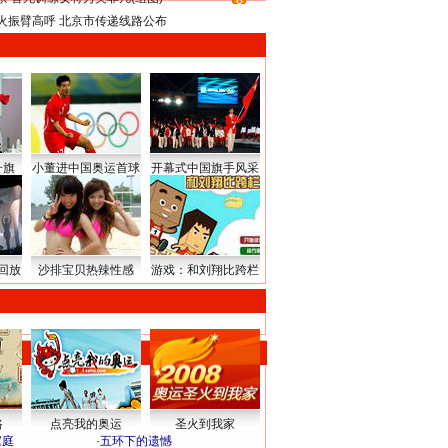
8
火振臂高呼 北京市传递线路公布
升旗
小董进中国奥运首球
开幕式中国旗手风采
回放
沙排宝贝热辣性感
游戏：和刘翔比跨栏
路
点亮我的奥运
圣火到我家
家庭
·
五环下的遗憾