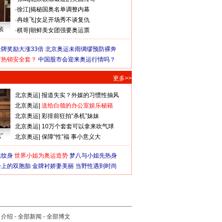
·
徐江
|
揭秘国奥名单调整内幕
·
冉雄飞
|
女足开场秀不谈复仇
装
·
棋哥
|
朝鲜美女团强要奥运票
牌奖励大涨33倍
北京奥运未雨绸缪预防裸奔
何热销安全套？
中国股市会迎来奥运行情吗？
更多>>
北京奥运
|
报道失实？外媒的习惯性抽风
北京奥运
|
送给白领的办公室娱乐秘籍
北京奥运
|
彩排前狂拍“杀机”妹妹
北京奥运
|
10万个套套可以拿来吹气球
”
北京奥运
|
保障“性”福 事小意义大
猛纹身
世界小姐为奥运造势
梦八与小姐先热身
会上的双胞胎
金牌衬娇妻美丽
当野性遇到时尚
司介绍
-
全部新闻
-
全部博文