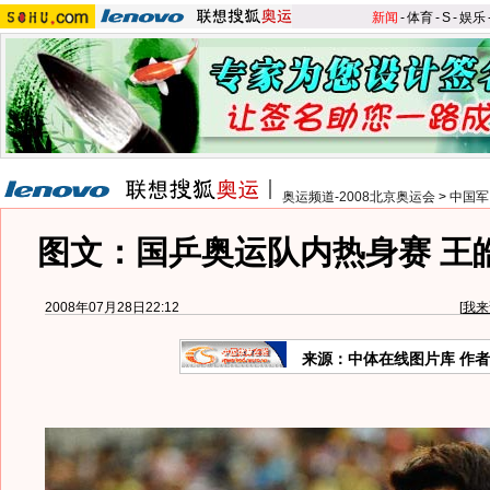
新闻
-
体育
-
S
-
娱乐
奥运频道-2008北京奥运会
>
中国军
图文：国乒奥运队内热身赛 王
2008年07月28日22:12
[
我来
来源：中体在线图片库 作