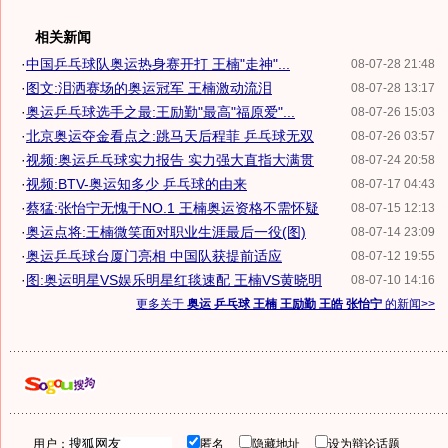
相关新闻
·
中国乒乓球队奥运热身赛开打 王楠"走神"...
08-07-28 21:48
·
图文:泪洒赛场的奥运冠军 王楠激动流泪
08-07-28 13:17
·
奥运乒乓球选手之最:王励勤"最高"福原爱"...
08-07-26 15:03
·
北京奥运夺金看点之:跳马天后程菲 乒乓球无双
08-07-26 03:57
·
视频:奥运乒乓球实力报告 实力强大直指大满贯
08-07-24 20:58
·
视频:BTV-奥运知多少 乒乓球的由来
08-07-17 04:43
·
蔡猛:张怡宁无愧于NO.1 王楠奥运资格不需怀疑
08-07-15 12:13
·
奥运点将:王楠微笑面对职业生涯最后一役(图)
08-07-14 23:09
·
奥运乒乓球台厦门亮相 中国队获提前适应
08-07-12 19:55
·
图:奥运明星VS娱乐明星红毯速配 王楠VS黄晓明
08-07-10 14:16
更多关于
奥运 乒乓球 王楠 王励勤 王皓 张怡宁
的新闻>>
用户：
匿名
隐藏地址
设为辩论话题