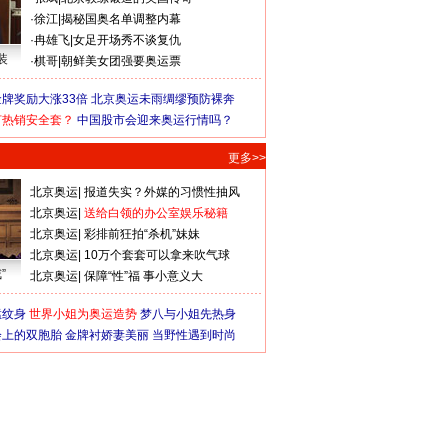
·
徐江
|
揭秘国奥名单调整内幕
·
冉雄飞
|
女足开场秀不谈复仇
装
·
棋哥
|
朝鲜美女团强要奥运票
牌奖励大涨33倍
北京奥运未雨绸缪预防裸奔
何热销安全套？
中国股市会迎来奥运行情吗？
更多>>
北京奥运
|
报道失实？外媒的习惯性抽风
北京奥运
|
送给白领的办公室娱乐秘籍
北京奥运
|
彩排前狂拍“杀机”妹妹
北京奥运
|
10万个套套可以拿来吹气球
”
北京奥运
|
保障“性”福 事小意义大
猛纹身
世界小姐为奥运造势
梦八与小姐先热身
会上的双胞胎
金牌衬娇妻美丽
当野性遇到时尚