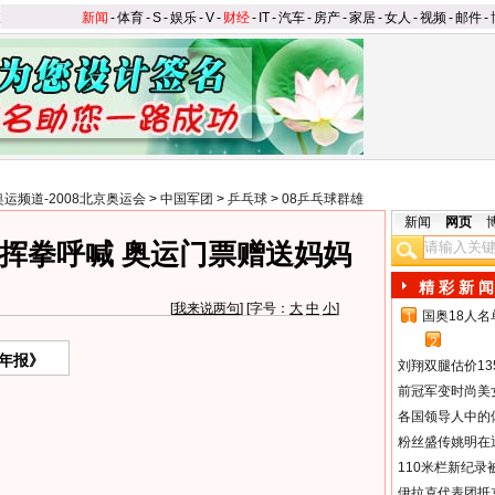
新闻
-
体育
-
S
-
娱乐
-
V
-
财经
-
IT
-
汽车
-
房产
-
家居
-
女人
-
视频
-
邮件
-
奥运频道-2008北京奥运会
>
中国军团
>
乒乓球
>
08乒乓球群雄
新闻
网页
挥拳呼喊 奥运门票赠送妈妈
精 彩 新 闻
[
我来说两句
] [字号：
大
中
小
]
国奥18人
1
2
年报》
刘翔双腿估价13
前冠军变时尚美
各国领导人中的
粉丝盛传姚明在通
110米栏新纪录
伊拉克代表团抵京