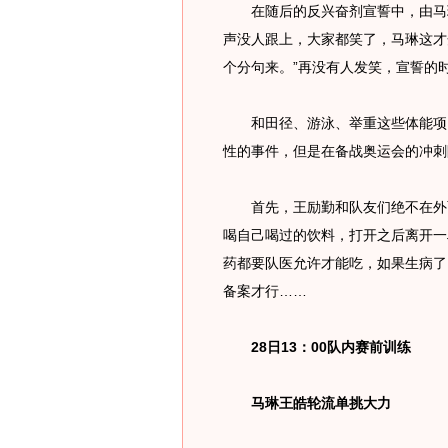
在随后的反兴奋剂宣誓中，由马琳
声没人跟上，大家都笑了，马琳这才
个分句来。”再没有人发笑，宣誓的
和田径、游泳、举重这些体能项目
性的事件，但是在备战奥运会的冲刺
首先，王励勤和队友们绝不在外面
喝自己喝过的饮料，打开之后离开一
药都要队医允许才能吃，如果生病了
备案才行……
28日13：00队内赛前训练
马琳王皓轮流单挑大力