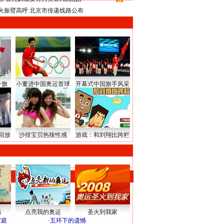
8
火振臂高呼 北京市传递线路公布
升旗
小董进中国奥运首球
开幕式中国旗手风采
回放
沙排宝贝热辣性感
游戏：和刘翔比跨栏
路
点亮我的奥运
圣火到我家
家庭
·
五环下的遗憾