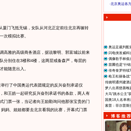
·
北京奥运各
奥 运 视 频
从厦门飞抵无锡，女队从河北正定前往北京再辗转
一次模拟比赛。
奥运足裁判配
高雅的高级商务酒店，据说黎明、郭富城以前来
闪电侠发威科
偶像歌手林俊
队分别住在3楼和4楼，这两层戒备森严，每层的
苗圃也是“什锦
才能随意出入。
传奇奎罗特续
枪王杜丽备战“
传姚明通州建酒店
里举行了中国奥运代表团规定的反兴奋剂承诺仪
梦八出席慈善晚宴
，和王皓一起研究反兴奋剂承诺书的条款，两人有
大马“跳水公主”
国奥18人名单将
式门票一张，当记者向王励勤询问他那张宝贵的门
索普：菲尔普斯
、妈妈、姐姐都要去北京看我的比赛，开幕式门票
博 客 推 荐