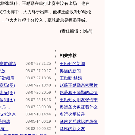
战胜张继科，王励勤在单打比赛中没有出场，他在
双打比赛中，大力终于出阵，他和王皓以3比0轻松
打，但大力打得十分投入，赢球后总是挥拳呼喊。
(责任编辑：刘超)
相关推荐
赛前训练
王励勤的新闻
08-07-27 21:25
开放
奥运的新闻
08-07-27 20:17
不逊须眉
王励勤 结婚
08-07-27 18:06
赛场(图)
赵薇王励勤亲密照片
08-07-27 13:40
练(图)
赵薇和王励勤的恋情
08-07-26 20:59
(组图)
王励勤女朋友张怡宁
08-07-25 18:13
...
奥运圣火象征着什么
08-07-23 09:08
VS李冰冰
奥运火炬传递
08-07-10 14:44
手回球
马琳乒乓球比赛录像
08-05-14 06:19
...
马琳的新女友
08-02-20 09:32