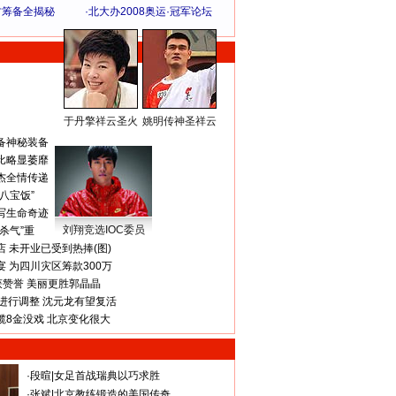
方筹备全揭秘
·
北大办2008奥运·冠军论坛
于丹擎祥云圣火
姚明传神圣祥云
体 育 热 点
备神秘装备
比略显萎靡
杰全情传递
八宝饭”
写生命奇迹
刘翔竞选IOC委员
杀气”重
 未开业已受到热捧(图)
 为四川灾区筹款300万
获赞誉 美丽更胜郭晶晶
进行调整 沈元龙有望复活
揽8金没戏 北京变化很大
·
段暄
|
女足首战瑞典以巧求胜
·
张斌
|
北京教练锻造的美国传奇