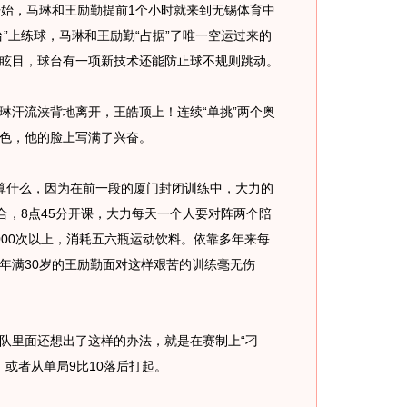
始，马琳和王励勤提前1个小时就来到无锡体育中
”上练球，马琳和王励勤“占据”了唯一空运过来的
眩目，球台有一项新技术还能防止球不规则跳动。
汗流浃背地离开，王皓顶上！连续“单挑”两个奥
色，他的脸上写满了兴奋。
什么，因为在前一段的厦门封闭训练中，大力的
合，8点45分开课，大力每天一个人要对阵两个陪
000次以上，消耗五六瓶运动饮料。依靠多年来每
年满30岁的王励勤面对这样艰苦的训练毫无伤
里面还想出了这样的办法，就是在赛制上“刁
，或者从单局9比10落后打起。