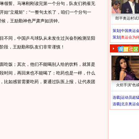
领誓。马琳刚刚读完第一个分句，队友们鸦雀无
开始“立规矩”：“一整句太长了，咱们一个分句一
郎平奥运村试
时候，王励勤神色严肃声如洪钟。
策划|
中国奥运金
策划|
奥运会为
不同，中国乒乓球队从未发生过兴奋剂检测呈阳
阶段，王励勤和队友们非常谨慎！
吃饭；其次，他们不能喝别人给的饮料，就算是
段时间，再回来也不能喝了；吃药也是一样，什么
，比如感冒需要吃药，要通过队医上报，让代表团
火炬手演“色戒
连载|
运动员超
连载|
北京奥运