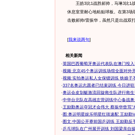
王皓3比1战胜郝帅，马琳3比1
休息室里耐心地粘贴球板。在第3场
击败郝帅/雷振华，虽然只是出战双
[
我来说两句
]
相关新闻
·
英国巴西葡萄牙奥运代表队在澳门投入
·
视频:北京45个奥运训练场馆全面对外
·
视频:实拍奥运私人女保镖训练 铁娘子
·
337名奥运志愿者已结束训练 今日进驻
·
奥运会皮划艇激流回旋救生队进行救生训
·
中华台北队在高雄左营训练中心备战奥运
·
王励勤奥运夺冠才会伟大 蔡振华曾骂"木瓜
·
图:奥运明星娱乐明星红毯速配 王励勤
·
图文:中国公开赛前国乒训练 王励勤反
·
乒乓球队在广州展开训练 刘国梁亲自操练