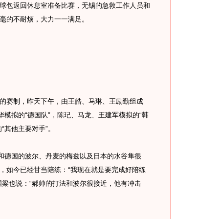
包返回休息室准备比赛，无锡的急救工作人员和
毫的不耐烦，大力一一满足。
赛制，昨天下午，由王皓、马琳、王励勤组成
华模拟的“德国队”，陈玘、马龙、王建军模拟的“韩
“其他主要对手”。
和德国的波尔、丹麦的梅兹以及日本的水谷隼很
，如今已经甘当陪练：“我现在就是要完成好陪练
国梁也说：“郝帅的打法和波尔很接近，他有冲击