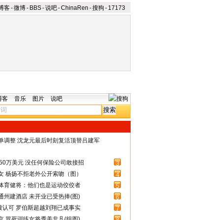
博客
-
微博
-
BBS
-
说吧
-
ChinaRen
-
搜狗
-
17173
博客
音乐
图片
说吧
名单调整 沈龙元最后时刻复活顶替吕建军
50万美元 没任何保险公司敢接招
3
女 杨扬不拒老外公开索吻（图）
4
体育健将：他们也是运动佼佼者
5
州建酒店 未开业已受热捧(图)
6
被认可 罗伯斯超越刘翔已成事实
7
 冒死训练女将秀美非凡(组图)