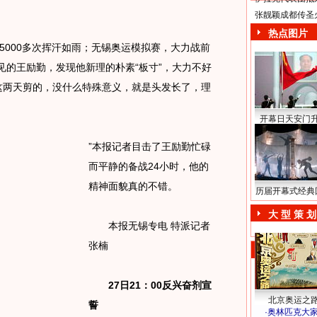
张靓颖成都传圣
热点图片
000多次挥汗如雨；无锡奥运模拟赛，大力战前
见的王励勤，发现他新理的朴素“板寸”，大力不好
这两天剪的，没什么特殊意义，就是头发长了，理
开幕日天安门
”本报记者目击了王励勤忙碌
而平静的备战24小时，他的
精神面貌真的不错。
历届开幕式经典
大 型 策 划
本报无锡专电 特派记者
张楠
27日21：00反兴奋剂宣
北京奥运之
誓
·
奥林匹克大