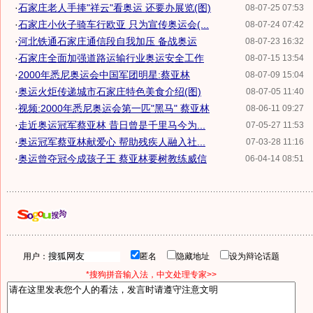
·
石家庄老人手捧"祥云"看奥运 还要办展览(图)
08-07-25 07:53
·
石家庄小伙子骑车行欧亚 只为宣传奥运会(...
08-07-24 07:42
·
河北铁通石家庄通信段自我加压 备战奥运
08-07-23 16:32
·
石家庄全面加强道路运输行业奥运安全工作
08-07-15 13:54
·
2000年悉尼奥运会中国军团明星:蔡亚林
08-07-09 15:04
·
奥运火炬传递城市石家庄特色美食介绍(图)
08-07-05 11:40
·
视频:2000年悉尼奥运会第一匹"黑马" 蔡亚林
08-06-11 09:27
·
走近奥运冠军蔡亚林 昔日曾是千里马今为...
07-05-27 11:53
·
奥运冠军蔡亚林献爱心 帮助残疾人融入社...
07-03-28 11:16
·
奥运曾夺冠今成孩子王 蔡亚林要树教练威信
06-04-14 08:51
用户：
匿名
隐藏地址
设为辩论话题
*搜狗拼音输入法，中文处理专家>>