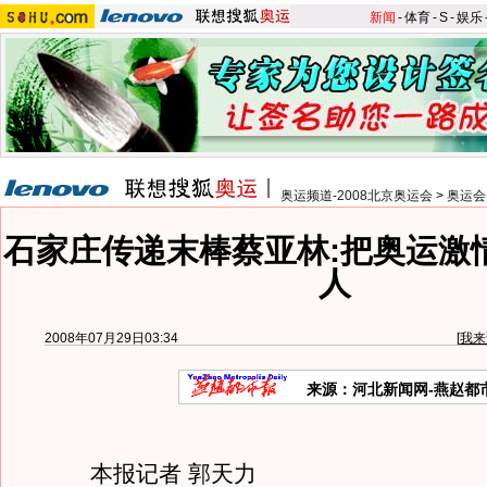
新闻
-
体育
-
S
-
娱乐
奥运频道-2008北京奥运会
>
奥运会
石家庄传递末棒蔡亚林:把奥运激
人
2008年07月29日03:34
[
我来
来源：河北新闻网-燕赵都
本报记者 郭天力