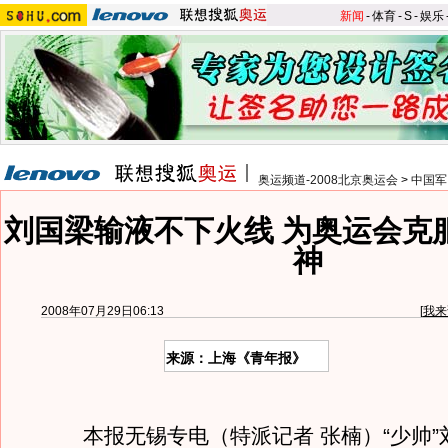
新闻
-
体育
-
S
-
娱乐
奥运频道-2008北京奥运会
>
中国军
刘国梁输液不下火线 为奥运会克
神
2008年07月29日06:13
[
我来
来源：上海《青年报》
本报无锡专电（特派记者 张楠）“少帅”