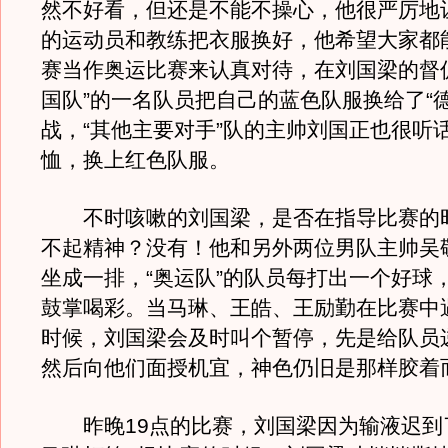
然不好看，但还是不能不操心，他很严厉地
的运动员和教练把衣服换好，他希望大家都
赛当作奥运比赛来认真对待，在刘国梁的督
国队”的一名队员把自己的蓝色队服换给了“
战，“其他主要对手”队的主帅刘国正也很听
恤，换上红色队服。
不时咳嗽的刘国梁，是否在指导比赛的
不起精神？没有！他和另外两位男队主帅吴
坐成一排，“奥运队”的队员每打出一个好球
鼓掌喝彩。当马琳、王皓、王励勤在比赛中遇
时候，刘国梁会及时叫个暂停，先是给队员
然后向他们面授机宜，神色仍旧是那样胶着
昨晚19点的比赛，刘国梁因为输液迟到