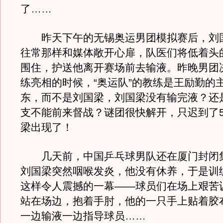
了……
昨天下午的无锡奥运男团模拟赛后，刘
往常那样和媒体敞开心扉，队医们将低着头
围住，护送他离开赛场前去输液。昨晚男团
练亮相的时候，“奥运队”的教练是王励勤的
东，而不是刘国梁，刘国梁没有输完液？还
支不能前来督战？谜团很快解开，只迟到了
梁出现了！
几天前，中国乒乓球男队还在厦门封闭
刘国梁突然咽喉发炎，他没有休养，于是训
这样令人震撼的一幕——球员们在场上艰苦
站在场边，抱着手肘，他的一只手上贴着胶
一边输液一边指导球员……