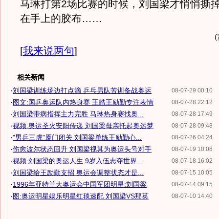
马琳打第2场比赛的时候，刘国梁才悄悄撕
在手上的胶布……
[
我来说两句
]
相关新闻
·
刘国梁训练场边打点滴 乒乓男队苦训备战奥运
08-07-29 00:10
·
图文:国乒奥运队内热身赛 王皓王励勤专注表情
08-07-28 22:12
·
刘国梁带病指挥主力完胜 马琳热身赛找奥...
08-07-28 17:49
·
视频:奥运圣火安阳传递 刘国梁母亲托起奥运梦
08-07-28 09:48
·
"男乒三虎"厦门闭关 刘国梁单练王励勤心...
08-07-26 04:24
·
伤愈波尔状态回升 刘国梁视其为奥运头号对手
08-07-19 10:08
·
视频:刘国梁的奥运人生 9岁入伍志夺世界...
08-07-18 16:02
·
刘国梁给王励勤支招 奥运会调整状态才是...
08-07-15 10:05
·
1996年亚特兰大奥运会中国军团明星:刘国梁
08-07-14 09:15
·
图:奥运明星娱乐明星红毯速配 刘国梁VS那英
08-07-10 14:40