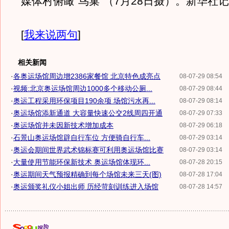
媒体村俯瞰“鸟巢”（7月28日摄）。新华社
[
我来说两句
]
相关新闻
·
各奥运场馆周边增2386家餐馆 北京特色成亮点
08-07-29 08:54
·
视频:北京奥运场馆周边1000多个移动公厕...
08-07-29 08:44
·
奥运工程采用环保项目190余项 场馆污水再...
08-07-29 08:14
·
奥运场馆添新通道 大容量快速公交2线周四开通
08-07-29 07:33
·
奥运场馆并未因新技术增加成本
08-07-29 06:18
·
石景山奥运场馆辟自行车位 方便骑自行车...
08-07-29 03:14
·
奥运会期间世界武术锦标赛可利用奥运场馆比赛
08-07-29 03:14
·
大量使用节能环保新技术 奥运场馆体现环...
08-07-28 20:15
·
奥运期间天气预报精确到每个场馆未来三天(图)
08-07-28 17:04
·
奥运颁奖礼仪小姐出师 历经苛刻训练进入场馆
08-07-28 14:57