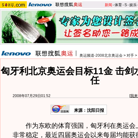
新闻
-
体育
-
S
-
娱乐
奥运频道-2008北京奥运会
>
对手
>
匈牙利北京奥运会目标11金 击剑
任
2008年07月29日01:52
[
我来
来源：沈阳日报
作为东欧的体育强国，匈牙利在奥运会
非常稳定，最近四届奥运会以来每届均能获得