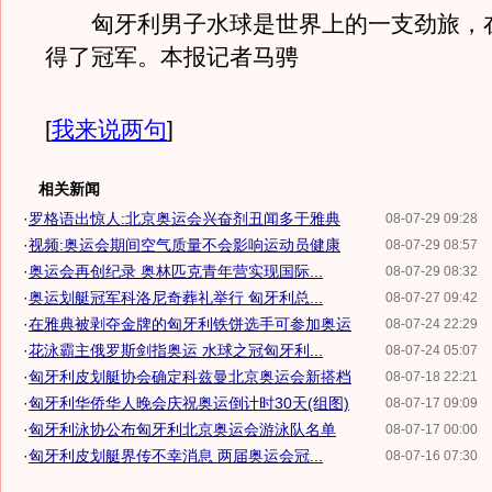
匈牙利男子水球是世界上的一支劲旅，
得了冠军。本报记者马骋
[
我来说两句
]
相关新闻
·
罗格语出惊人:北京奥运会兴奋剂丑闻多于雅典
08-07-29 09:28
·
视频:奥运会期间空气质量不会影响运动员健康
08-07-29 08:57
·
奥运会再创纪录 奥林匹克青年营实现国际...
08-07-29 08:32
·
奥运划艇冠军科洛尼奇葬礼举行 匈牙利总...
08-07-27 09:42
·
在雅典被剥夺金牌的匈牙利铁饼选手可参加奥运
08-07-24 22:29
·
花泳霸主俄罗斯剑指奥运 水球之冠匈牙利...
08-07-24 05:07
·
匈牙利皮划艇协会确定科兹曼北京奥运会新搭档
08-07-18 22:21
·
匈牙利华侨华人晚会庆祝奥运倒计时30天(组图)
08-07-17 09:09
·
匈牙利泳协公布匈牙利北京奥运会游泳队名单
08-07-17 00:00
·
匈牙利皮划艇界传不幸消息 两届奥运会冠...
08-07-16 07:30