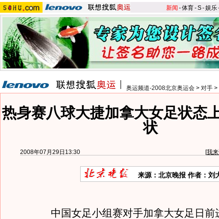
新闻
-
体育
-
S
-
娱乐
奥运频道-2008北京奥运会
>
对手
>
热身赛八球大捷加拿大女足状态上
状
2008年07月29日13:30
[
我来
来源：北京晚报 作者：刘
中国女足小组赛对手加拿大女足日前进