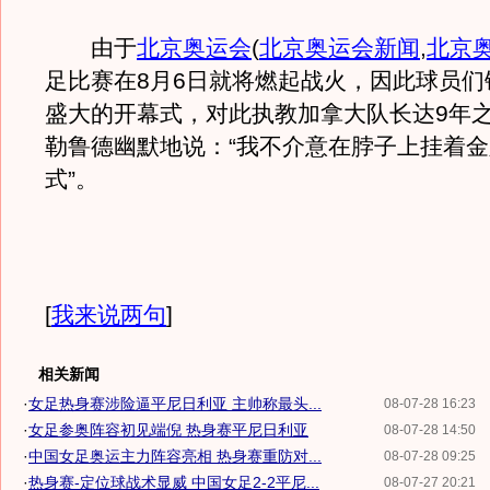
由于
北京奥运会
(
北京奥运会新闻
,
北京
足比赛在8月6日就将燃起战火，因此球员们
盛大的开幕式，对此执教加拿大队长达9年
勒鲁德幽默地说：“我不介意在脖子上挂着
式”。
[
我来说两句
]
相关新闻
·
女足热身赛涉险逼平尼日利亚 主帅称最头...
08-07-28 16:23
·
女足参奥阵容初见端倪 热身赛平尼日利亚
08-07-28 14:50
·
中国女足奥运主力阵容亮相 热身赛重防对...
08-07-28 09:25
·
热身赛-定位球战术显威 中国女足2-2平尼...
08-07-27 20:21