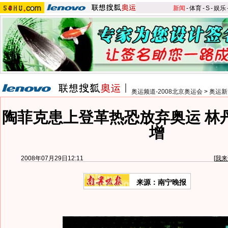
新闻
-
体育
-
S
-
娱乐
奥运频道-2008北京奥运会
>
奥运新
陶菲克患上登革热恐放弃奥运 林
增
2008年07月29日12:11
[
我来
来源：南宁晚报