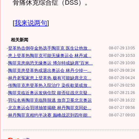
骨痛休克综合症（DSS）。
[
我来说两句
]
相关新闻
·
登革热击倒夺金热选手陶菲克 医生让他放...
08-07-29 13:05
·
患上登革热陶菲克可能无缘奥运会 林丹减...
08-07-29 10:53
·
陶菲克患病恐无缘奥运 博尔特或缺席"百米...
08-07-29 10:00
·
陶菲克患登革热或退出奥运会 林丹少掉一...
08-07-29 08:24
·
林丹老冤家患上登革热 极有可能缺席北京...
08-07-29 04:24
·
传陶菲克患登革热入院治疗 染疾歇菜或放...
08-07-29 02:50
·
陶菲克临近奥运发病住院 能否征战北京疑...
08-07-28 21:26
·
羽坛名将陶菲克临阵脱逃 放弃卫冕北京奥运
08-07-28 16:22
·
北京奥运会羽球抽签揭晓 林丹陶菲克同处...
08-07-27 09:56
·
林丹陶菲克相约半决赛 巅峰战迟到四年能...
08-07-27 09:03