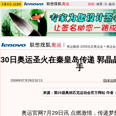
新闻
-
体育
-
S
-
娱乐
奥运频道-2008北京奥运会
>
奥运会
30日奥运圣火在秦皇岛传递 郭晶
手
2008年07月29日18:13
[
我来说
来源：第29届奥林匹克运动会官方网站 作者
奥运官网7月29日讯 点燃激情，传递梦