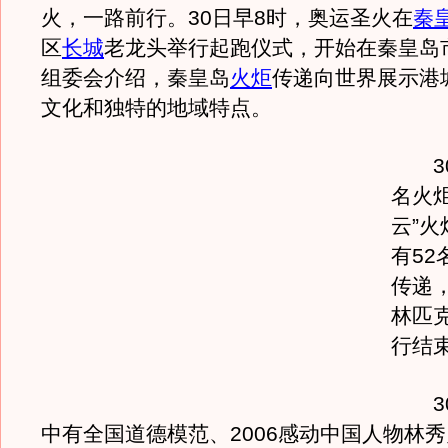
火，一路前行。30日早8时，奥运圣火在
秦
区
长城
老龙头举行起跑仪式，开始在秦皇岛
组委会介绍，秦皇岛
火炬
传递向世界展示港
文化和独特的地域特点。
30
名火
云”
有52
传递
林匹
行结
30
中有全国道德模范、2006感动中国人物林