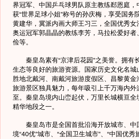
界冠军、中国乒乓球男队原主教练郄恩庭，
获“世界足球小姐”称号的孙庆梅，享受国务
黄建华，冀派内画大师王习三，全国优秀女
奥运冠军郭晶晶的教练李芳，马拉松爱好者
俭等。
秦皇岛素有“京津后花园”之美誉。拥有
生态等良好的旅游资源。国家历史文化名城
胜地北戴河、南戴河旅游度假区、昌黎黄金海
旅游景区独具魅力，每年吸引上千万海内外
至。秦皇岛境内山峦起伏，万里长城横亘全
精华地段之一。
秦皇岛市是全国首批沿海开放城市、中
境“40优”城市、“全国卫生城市”、“中国优秀