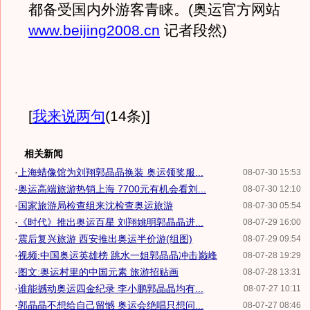
都备受国内外游客青睐。(奥运官方网站
www.beijing2008.cn
记者段然)
[
我来说两句
(14条)
]
相关新闻
·
上海蜡像馆为刘翔郭晶晶换装 奥运领奖服...
08-07-30 15:53
·
奥运高端旅游热销上海 7700元有机会看刘...
08-07-30 12:10
·
国家旅游局检查组来沈检查奥运旅游
08-07-30 05:54
·
《时代》推出奥运百星 刘翔姚明郭晶晶进...
08-07-29 16:00
·
震后复兴旅游 西安推出奥运半价游(组图)
08-07-29 09:54
·
视频:中国奥运英雄榜 跳水一姐郭晶晶冲击巅峰
08-07-28 19:29
·
图文:奥运村里的中国元素 旅游招贴画
08-07-28 13:31
·
谁能撼动奥运四金纪录 李小鹏郭晶晶均有...
08-07-27 10:11
·
郭晶晶不想给自己留憾 奥运会绝唱只想问...
08-07-27 08:46