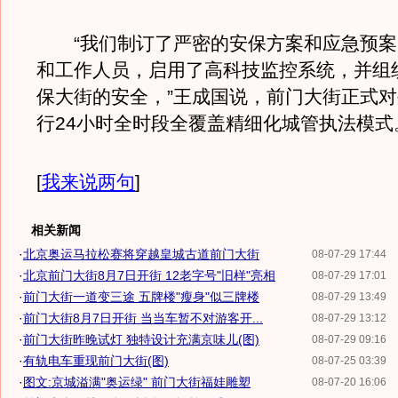
“我们制订了严密的安保方案和应急预案
和工作人员，启用了高科技监控系统，并组
保大街的安全，”王成国说，前门大街正式
行24小时全时段全覆盖精细化城管执法模式
[
我来说两句
]
相关新闻
·
北京奥运马拉松赛将穿越皇城古道前门大街
08-07-29 17:44
·
北京前门大街8月7日开街 12老字号"旧样"亮相
08-07-29 17:01
·
前门大街一道变三途 五牌楼"瘦身"似三牌楼
08-07-29 13:49
·
前门大街8月7日开街 当当车暂不对游客开...
08-07-29 13:12
·
前门大街昨晚试灯 独特设计充满京味儿(图)
08-07-29 09:16
·
有轨电车重现前门大街(图)
08-07-25 03:39
·
图文:京城溢满"奥运绿" 前门大街福娃雕塑
08-07-20 16:06