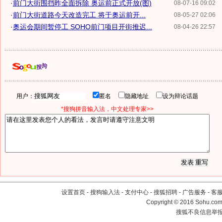
·
前门大街围挡昨全面拆除 奥运前正式开放(图)
08-07-16 09:02
·
前门大街道路今天改造完工 将于奥运前开...
08-05-27 02:06
·
奥运会期间暂停工 SOHO前门项目开街推迟...
08-04-26 22:57
用户：
匿名
隐藏地址
设为辩论话题
*搜狗拼音输入法，中文处理专家>>
设置首页
-
搜狗输入法
-
支付中心
-
搜狐招聘
-
广告服务
-
客
Copyright
©
2016 Sohu.com 
搜狐不良信息举