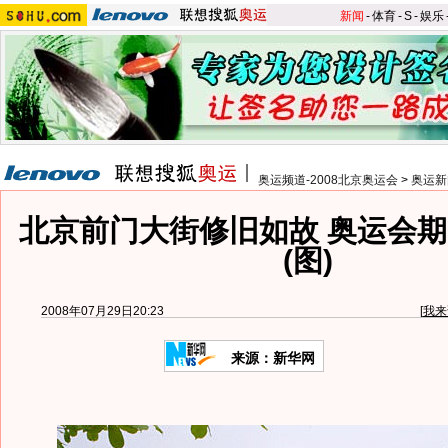
新闻
-
体育
-
S
-
娱乐
奥运频道-2008北京奥运会
>
奥运新
北京前门大街修旧如故 奥运会
(图)
2008年07月29日20:23
[
我来
来源：新华网