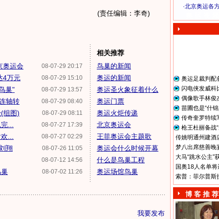
·
北京奥运各
(责任编辑：李奇)
奥 运 视 频
相关推荐
京奥运会
鸟巢的新闻
08-07-29 20:17
达4万元
奥运的新闻
08-07-29 15:10
奥运足裁判配
闪电侠发威科
鸟巢"
奥运圣火象征着什么
08-07-29 13:57
偶像歌手林俊
"连轴转
奥运门票
08-07-29 08:40
苗圃也是“什锦
(组图)
奥运火炬传递
08-07-29 08:11
传奇奎罗特续
...
北京奥运会
08-07-27 17:39
枪王杜丽备战“
...
王菲奥运会主题歌
08-07-27 02:29
传姚明通州建酒店
梦八出席慈善晚宴
看刘翔
奥运会什么时候开幕
08-07-26 11:05
大马“跳水公主”
什么是鸟巢工程
08-07-12 14:56
国奥18人名单将
鸟巢
奥运场馆鸟巢
08-07-02 11:26
索普：菲尔普斯
博 客 推 荐
我要发布