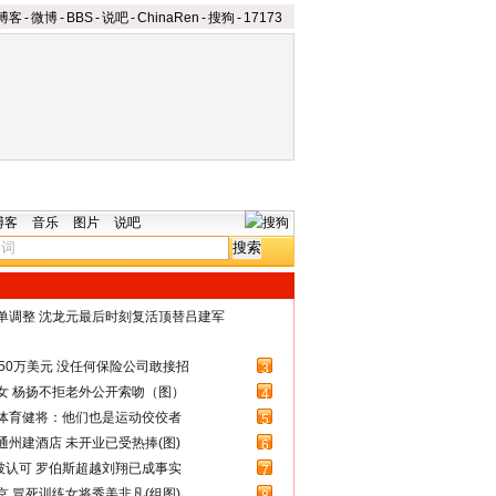
博客
-
微博
-
BBS
-
说吧
-
ChinaRen
-
搜狗
-
17173
博客
音乐
图片
说吧
名单调整 沈龙元最后时刻复活顶替吕建军
50万美元 没任何保险公司敢接招
3
女 杨扬不拒老外公开索吻（图）
4
体育健将：他们也是运动佼佼者
5
州建酒店 未开业已受热捧(图)
6
被认可 罗伯斯超越刘翔已成事实
7
 冒死训练女将秀美非凡(组图)