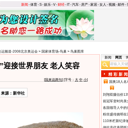
新闻
-
体育
-
S
-
娱乐
-
V
-
财经
-
IT
-
汽车
-
房产
-
家居
-
女人
-
视频
-
邮件
-
奥运频道-2008北京奥运会
>
国家体育场-鸟巢
>
鸟巢图库
新闻
网页
”迎接世界朋友 老人笑容
精 彩 新 闻
[
我来说两句
] [字号：
大
中
小
]
国奥18人
1
2
来源：新华社
刘翔双腿估价13
前冠军变时尚美
各国领导人中的
粉丝盛传姚明在通
110米栏新纪录
伊拉克代表团抵京