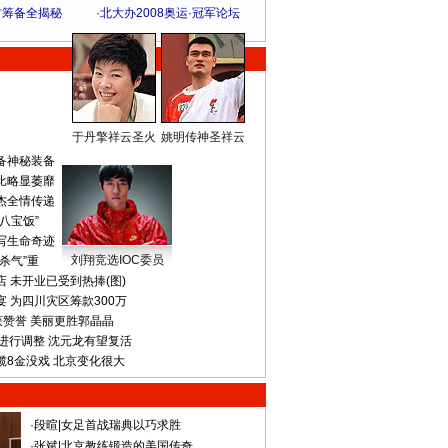
方筹备全揭秘
·
北大办2008奥运·冠军论坛
于丹擎祥云圣火
姚明传神圣祥云
体 育 热 点
备神秘装备
比略显萎靡
杰全情传递
八宝饭”
写生命奇迹
刘翔竞选IOC委员
杀气”重
 未开业已受到热捧(图)
 为四川灾区筹款300万
获赞誉 美丽更胜郭晶晶
进行调整 沈元龙有望复活
揽8金没戏 北京变化很大
·
段暄
|
女足首战瑞典以巧求胜
·
张斌
|
北京教练锻造的美国传奇