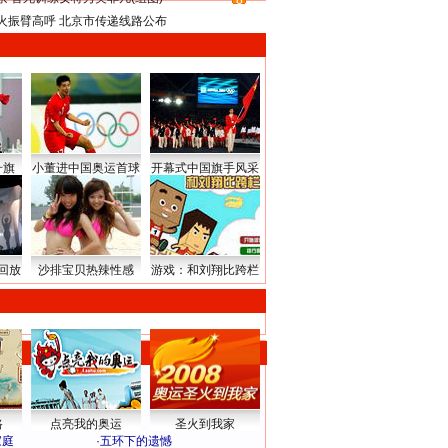
8
火振臂高呼 北京市传递线路公布
升旗
小董进中国奥运首球
开幕式中国旗手风采
回放
沙排宝贝热辣性感
游戏：和刘翔比跨栏
路
点亮我的奥运
圣火到我家
家庭
·
五环下的遗憾