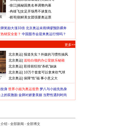
·
徐江
|
揭秘国奥名单调整内幕
·
冉雄飞
|
女足开场秀不谈复仇
装
·
棋哥
|
朝鲜美女团强要奥运票
牌奖励大涨33倍
北京奥运未雨绸缪预防裸奔
何热销安全套？
中国股市会迎来奥运行情吗？
更多>>
北京奥运
|
报道失实？外媒的习惯性抽风
北京奥运
|
送给白领的办公室娱乐秘籍
北京奥运
|
彩排前狂拍“杀机”妹妹
北京奥运
|
10万个套套可以拿来吹气球
”
北京奥运
|
保障“性”福 事小意义大
猛纹身
世界小姐为奥运造势
梦八与小姐先热身
会上的双胞胎
金牌衬娇妻美丽
当野性遇到时尚
司介绍
-
全部新闻
-
全部博文