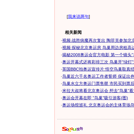
[
我来说两句
]
相关新闻
·
视频:战胜病魔再次复出 陶菲克参加北
·
视频:探秘北京奥运房 鸟巢周边房租高
·
揭秘2008奥运会官方电影 第一个镜头"
·
奥运开幕式还将彩排三次 鸟巢开"绿灯
·
英国BBC拍奥运宣传片:悟空鸟巢取真经
·
鸟巢近六千名奥运工作者誓师 保证出色完
·
鸟巢水立方奥运门票售罄 市民买到票后欢
·
米拉大叔将看北京奥运会 想去"鸟巢"
·
奥运会开幕在即 "鸟巢"吸引游客(图)
·
奥运场馆巡礼 北京奥运会的主体育场