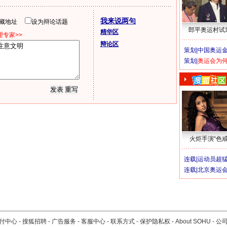
我来说两句
隐藏地址
设为辩论话题
郎平奥运村试
精华区
专家>>
辩论区
策划|
中国奥运金
策划|
奥运会为
火炬手演“色戒
连载|
运动员超
连载|
北京奥运
付中心
-
搜狐招聘
-
广告服务
-
客服中心
-
联系方式
-
保护隐私权
-
About SOHU
-
公