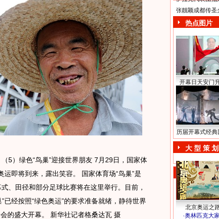
张靓颖成都传圣
热点图片
开幕日天安门
历届开幕式经典
大 型 策 划
）（5）绿色“鸟巢”迎接世界朋友 7月29日，国家体
奥运即将到来，露出笑容。 国家体育场“鸟巢”是
闭幕式、田径和部分足球比赛将在这里举行。目前，
”已经按照“绿色奥运”的要求准备就绪，静待世界
北京奥运之
运会的盛大开幕。
新华社记者格桑达瓦 摄
·
奥林匹克大