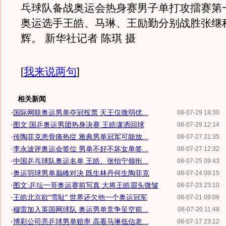
乓球队备战奥运会热身赛男子单打攻擂赛第
奥运选手王皓、马琳、王励勤分别战胜张继
辉。 新华社记者 陈琪 摄
[
我来说两句
]
相关新闻
·
国际网联奥运男单夺冠投票 天王仅微弱优...
08-07-29 18:30
·
图文:国乒奥运男团热身决赛 王皓潇洒回球
08-07-29 12:14
·
传陶菲克患骨痛热症 雅典男单冠军可能放...
08-07-27 21:35
·
李永波评奥运会签位 男单不好不坏女单签...
08-07-27 12:32
·
中国乒乓球队奥运名单 王皓、张怡宁领衔...
08-07-25 09:43
·
奥运羽球男单巅峰对决 既生林丹何生陶菲克
08-07-24 09:15
·
图文:乒坛一哥奥运赛前写真 大将王皓眉头微皱
08-07-23 23:10
·
王皓北京欲"雪耻" 世界还欠他一个奥运冠军
08-07-21 09:09
·
穆雷加入英国网球队 奥运男单竞争呈空前...
08-07-20 11:48
·
博彩公司亮乒球男单赔率 高看马琳低估老...
08-07-17 23:12