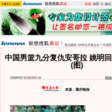
新闻
-
体育
-
S
-
娱乐
奥运频道-2008北京奥运会
>
中国军
中国男篮九分复仇安哥拉 姚明
(图)
2008年07月30日03:18
[
我来
来源：重庆晚报