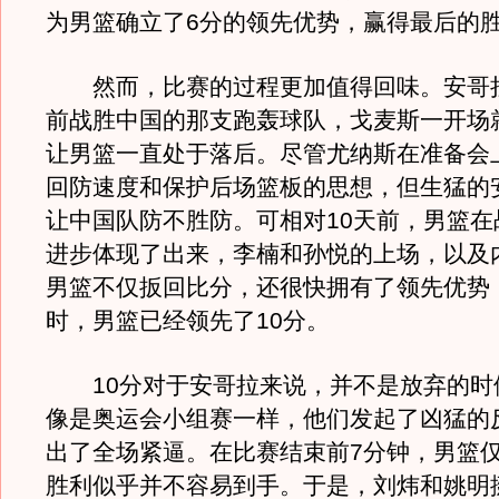
为男篮确立了6分的领先优势，赢得最后的
然而，比赛的过程更加值得回味。安哥拉
前战胜中国的那支跑轰球队，戈麦斯一开场就
让男篮一直处于落后。尽管尤纳斯在准备会
回防速度和保护后场篮板的思想，但生猛的
让中国队防不胜防。可相对10天前，男篮在
进步体现了出来，李楠和孙悦的上场，以及
男篮不仅扳回比分，还很快拥有了领先优势
时，男篮已经领先了10分。
10分对于安哥拉来说，并不是放弃的时
像是奥运会小组赛一样，他们发起了凶猛的
出了全场紧逼。在比赛结束前7分钟，男篮仅
胜利似乎并不容易到手。于是，刘炜和姚明