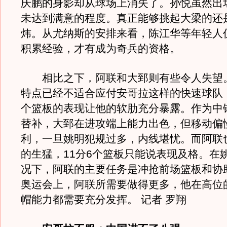
庆鹏的身影却从球场上消失了。孙悦虽然出
未达到满意的程度。真正能够挑起大梁的还
炜。从尤纳斯的安排来看，陈江华等年轻人
积累经验，才有成为奇兵的资格。
相比之下，阿联和大郅则有些令人失望
特点已经不适合应付安哥拉这样的快速球队，
个篮板的表现让他的软肋充分暴露。作为中
替补，大郅在进攻端上能力出色，但移动偏
利，一旦姚明犯规过多，内线堪忧。而阿联
的生猛，11分6个篮板只能说表现及格。在
况下，阿联的主要任务是冲抢前场篮板和协
奥运会上，阿联所需要做得更多，他在高位
帽能力都需要充分发挥。 记者 罗翔