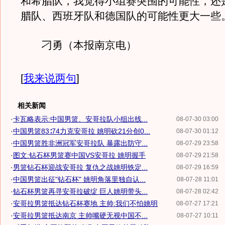
和希腊队，我觉得小组赛突围的可能性，还
腊队、西班牙队和德国队的可能性更大一些。
刁勇（本报南京电）
[
我来说两句
]
相关新闻
·
卡瓦略表示:中国男篮、安哥拉队小组出线...
08-07-30 03:00
·
中国男篮83∶74力克安哥拉 姚明砍21分创0...
08-07-30 01:12
·
中国男篮胜非洲冠军安哥拉队 暴露出防守...
08-07-29 23:58
·
图文:钻石杯男篮赛中国VS安哥拉 姚明握手
08-07-29 21:58
·
男篮钻石杯迎战安哥拉 复仇之战姚明铁定...
08-07-29 16:59
·
中国男篮出征"钻石杯" 姚明角落里独自认...
08-07-28 11:01
·
钻石杯男篮再寻安哥拉破绽 巨人姚明带头...
08-07-28 02:42
·
安哥拉男篮抵达钻石杯赛地 主帅:我们不怕姚明
08-07-27 17:21
·
安哥拉男篮抵达南京 主帅嘴硬无视中国不...
08-07-27 10:11