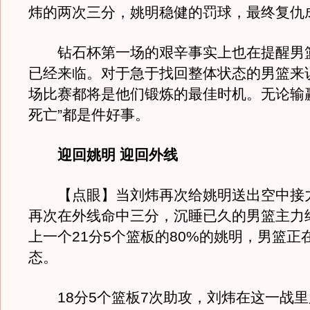
炜的两次三分，姚明稳健的罚球，最终复仇
钻石杯第一场的艰辛事实上也在提醒男
已经来临。对于急于找回整体状态的男篮来
场比赛都将是他们锻炼的最佳时机。无论输
死亡”都是件好事。
迎回姚明 迎回外线
【点眼】当刘炜再次给姚明送出空中接
再次在外线命中三分，沉睡已久的男篮主力
上一个21分5个篮板的80%的姚明，男篮正
态。
18分5个篮板7次助攻，刘炜在这一战里