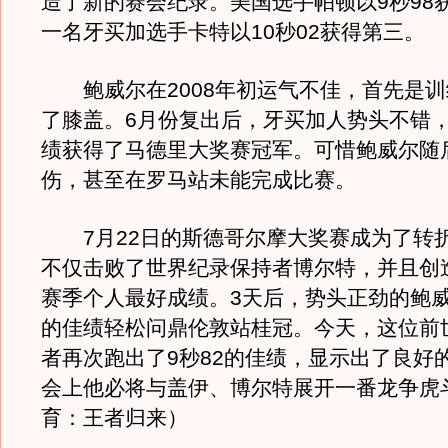
造了新的赛会纪录。美国选手帕顿以9秒98
一名牙买加选手卡特以10秒02获得第三。
鲍威尔在2008年初运气不佳，首先是训
了膝盖。6月份复出后，牙买加人势头不错，
绩获得了马德里大奖赛冠军。可惜鲍威尔随
伤，甚至在罗马站未能完成比赛。
7月22日的斯德哥尔摩大奖赛成为了转
不仅击败了世界纪录保持者博尔特，并且创造
赛季个人最好成绩。3天后，势头正劲的鲍威
的佳绩轻松问鼎伦敦站桂冠。今天，这位前
者再次跑出了9秒82的佳绩，显示出了良好
会上他必将与盖伊、博尔特展开一番龙争虎
育：王者归来）