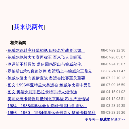
[
我来说两句
]
相关新闻
·
鲍威尔跑鞋竟纤薄如纸 田径名将战奥运如...
08-07-29 12:36
·
鲍威尔伦敦大奖赛再称王 百米飞人目标遥...
08-07-26 05:07
·
奥运前不想冒险 盖伊因伤退出与鲍威尔伦...
08-07-24 15:07
·
罗伯斯12秒9直追刘翔 奥运场上与鲍威尔三鼎立
08-07-24 11:47
·
鲍威尔复出向盖伊宣战 奥运会比赛至关重要
08-07-22 10:12
·
图文:1996年亚特兰大奥运会 鲍威尔比赛中受伤
08-07-09 16:59
·
图文:奥运火炬手巴拉卡特手持火炬传递
08-04-15 01:02
·
美前总统卡特反对抵制北京奥运 称是严重错误
08-04-12 03:51
·
1984、1988年奥运会女祭司卡特利娜-蒂达...
08-03-23 19:35
·
1956、1960、1964年奥运会最高女祭司卡特瑟利
08-03-23 19:26
更多关于
鲍威尔
的新闻>>