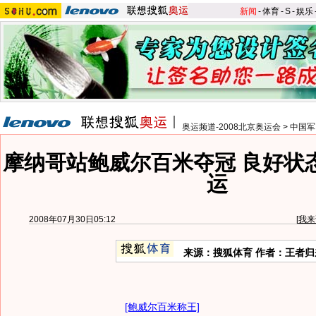
新闻
-
体育
-
S
-
娱乐
奥运频道-2008北京奥运会
>
中国军
摩纳哥站鲍威尔百米夺冠 良好状
运
2008年07月30日05:12
[
我来
来源：搜狐体育 作者：王者归
[鲍威尔百米称王]