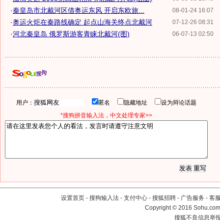
·
秦皇岛市北戴河区借奥运东风 开启东欧旅...
08-01-24 16:07
·
奥运火炬在秦路线确定 起点山海关终点北戴河
07-12-26 08:31
·
河北秦皇岛 俄罗斯游客青睐北戴河(图)
06-07-13 02:50
用户：
匿名
隐藏地址
设为辩论话题
*搜狗拼音输入法，中文处理专家>>
设置首页
-
搜狗输入法
-
支付中心
-
搜狐招聘
-
广告服务
-
客
Copyright
©
2016 Sohu.com 
搜狐不良信息举