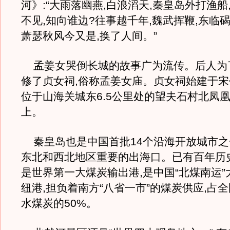
河》:“大雨落幽燕,白浪滔天,秦皇岛外打渔船
不见,知向谁边?往事越千年,魏武挥鞭,东临
萧瑟秋风今又是,换了人间。”
孟姜女哭倒长城的故事广为流传。后人为了
修了贞女祠,俗称孟姜女庙。贞女祠始建于宋代
位于山海关城东6.5公里处的望夫石村北凤
上。
秦皇岛也是中国首批14个沿海开放城市之
东北和西北地区重要的出海口。已有百年历
是世界第一大煤炭输出港,是中国“北煤南运
纽港,担负着南方“八省一市”的煤炭供应,占
水煤炭的50%。