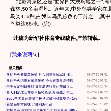
北戴河景区还是“世界四大观鸟地之一”,有6
森林,50多亩湿地。近年来,中外鸟类学家在
鸟类416种,占我国鸟类总数的三分之一,其
鸟类达68种。(完)
此稿为新华社体育专线稿件,严禁转载。
[
我来说两句
]
相关新闻
·
奥运圣火秦皇岛传递 乒乓球世界冠军山海...
08-07-30 08:51
·
奥运圣火结束石家庄传递 今天在秦皇岛传递
08-07-30 07:51
·
中美女足明日开战 秦皇岛进行奥运前最后...
08-07-29 15:34
·
意大利足球队在秦皇岛轻松训练 备战北京...
08-07-29 07:27
·
2008中国奥运旅游年拉动北戴河税收增长41%
08-06-25 09:35
·
秦皇岛地方风味 北戴河海产品
08-05-23 10:02
·
激情奥运 2008第四届轮滑节北戴河开幕(组图)
08-05-03 18:40