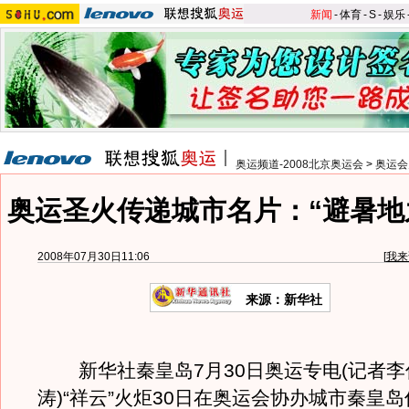
新闻
-
体育
-
S
-
娱乐
奥运频道-2008北京奥运会
>
奥运会
奥运圣火传递城市名片：“避暑地
2008年07月30日11:06
[
我来
来源：新华社
新华社秦皇岛7月30日奥运专电(记者李
涛)“祥云”火炬30日在奥运会协办城市秦皇