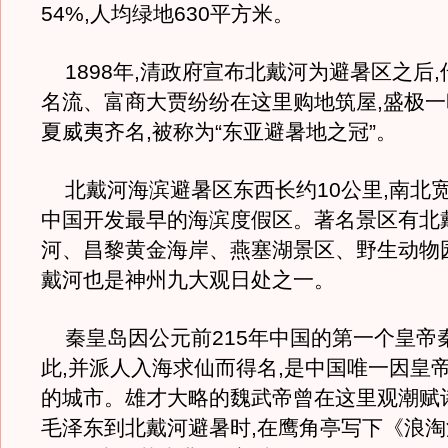
54%,人均绿地630平方米。
1898年,清政府宣布北戴河为避暑区之后
名流、富商大贾纷纷在这里购地筑屋,盛极
夏威夷齐名,被称为“东亚避暑地之冠”。
北戴河海滨避暑区东西长约10公里,南北宽约
中国开发最早的海滨度假区。著名景区有北
河、昌黎黄金海岸、燕塞湖景区、野生动物
戴河也是神州九大观日处之一。
秦皇岛因公元前215年中国的第一个皇帝
此,并派人入海求仙而得名,是中国唯一因皇
的城市。雄才大略的魏武帝曾在这里观潮赋诗。
毛泽东到北戴河避暑时,在鹰角亭写下《浪淘