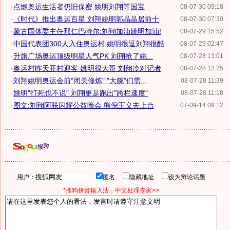
·
点燃奥运生活者仍旧保密 姚明刘翔等国宝...
08-07-30 09:18
·
《时代》推出奥运百星 刘翔姚明郭晶晶居前十
08-07-30 07:30
·
蒙古国体委主任那仁巴特尔:刘翔加油姚明加油!
08-07-29 15:52
·
中国代表团300人入住奥运村 姚明很逗刘翔很酷
08-07-29 02:47
·
升旗广场奥运顶级明星人气PK 刘翔抢了姚...
08-07-28 13:01
·
奥运村昨天开村迎客 姚明很大哥 刘翔冷对记者
08-07-28 12:25
·
刘翔姚明奥运会前"闭关修炼" "大腕"们需...
08-07-28 11:39
·
姚明"打死也不说" 刘翔更是跑出"跨栏速度"
08-07-28 11:18
·
图文:刘翔阿联闪耀公益晚会 熊倪王义夫上台
07-09-14 09:12
用户：
匿名
隐藏地址
设为辩论话题
*搜狗拼音输入法，中文处理专家>>