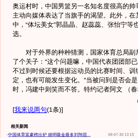
奥运村时，中国男篮另一名知名度很高的帅
主动向媒体表达了当旗手的渴望。此外，在
中，“体坛美女”郭晶晶、赵蕊蕊、张怡宁等
选。
对于外界的种种猜测，国家体育总局副
了个关子：“这个问题嘛，中国代表团团部
不过到时候还要根据运动员的比赛时间、训
定，也有可能发生变化。”当被问到是否会
时，冯建中则笑而不答。特约记者阿文 （
[
我来说两句
(1条)
]
相关新闻
·
中国体育富豪榜出炉 姚明吸金最多刘翔屈...
08-07-30 13:15