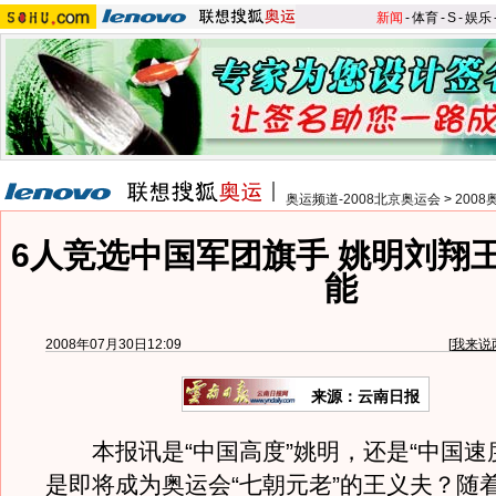
新闻
-
体育
-
S
-
娱乐
奥运频道-2008北京奥运会
>
200
6人竞选中国军团旗手 姚明刘翔
能
2008年07月30日12:09
[
我来说
来源：云南日报
本报讯是“中国高度”姚明，还是“中国速
是即将成为奥运会“七朝元老”的王义夫？随