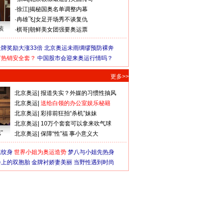
·
徐江
|
揭秘国奥名单调整内幕
·
冉雄飞
|
女足开场秀不谈复仇
装
·
棋哥
|
朝鲜美女团强要奥运票
牌奖励大涨33倍
北京奥运未雨绸缪预防裸奔
何热销安全套？
中国股市会迎来奥运行情吗？
更多>>
北京奥运
|
报道失实？外媒的习惯性抽风
北京奥运
|
送给白领的办公室娱乐秘籍
北京奥运
|
彩排前狂拍“杀机”妹妹
北京奥运
|
10万个套套可以拿来吹气球
”
北京奥运
|
保障“性”福 事小意义大
猛纹身
世界小姐为奥运造势
梦八与小姐先热身
会上的双胞胎
金牌衬娇妻美丽
当野性遇到时尚