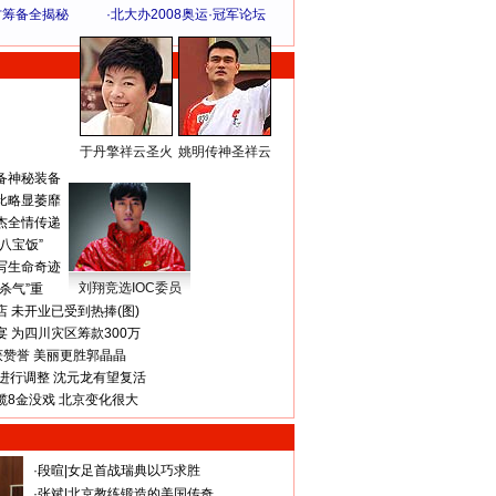
方筹备全揭秘
·
北大办2008奥运·冠军论坛
于丹擎祥云圣火
姚明传神圣祥云
体 育 热 点
备神秘装备
比略显萎靡
杰全情传递
八宝饭”
写生命奇迹
刘翔竞选IOC委员
杀气”重
 未开业已受到热捧(图)
 为四川灾区筹款300万
获赞誉 美丽更胜郭晶晶
进行调整 沈元龙有望复活
揽8金没戏 北京变化很大
·
段暄
|
女足首战瑞典以巧求胜
·
张斌
|
北京教练锻造的美国传奇