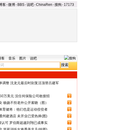
博客
-
微博
-
BBS
-
说吧
-
ChinaRen
-
搜狗
-
17173
博客
音乐
图片
说吧
名单调整 沈龙元最后时刻复活顶替吕建军
50万美元 没任何保险公司敢接招
3
女 杨扬不拒老外公开索吻（图）
4
体育健将：他们也是运动佼佼者
5
州建酒店 未开业已受热捧(图)
6
被认可 罗伯斯超越刘翔已成事实
7
 冒死训练女将秀美非凡(组图)