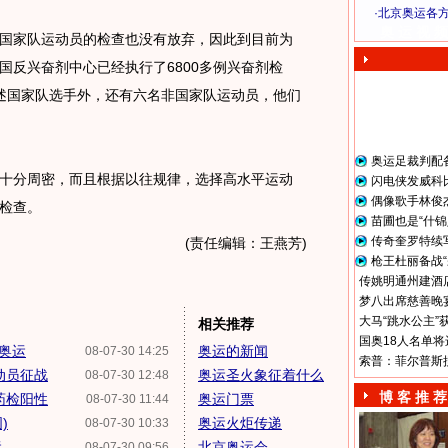
·
北京奥运各
奥 运 视 频
家队运动员的检查也没有放弃，因此到目前为
国反兴奋剂中心已经执行了6800多例兴奋剂检
述国家队选手外，还有六名非国家队运动员，他们
奥运足裁判配
分周密，而且根据以往规律，选择高水平运动
闪电侠发威科
偶像歌手林俊
检查。
苗圃也是“什锦
传奇奎罗特续
(责任编辑：王燕芳)
枪王杜丽备战“
传姚明通州建酒店
梦八出席慈善晚宴
大马“跳水公主”
相关推荐
国奥18人名单将
加奥运
奥运的新闻
08-07-30 14:25
索普：菲尔普斯
动员征战
奥运圣火象征着什么
08-07-30 12:48
博 客 推 荐
药检阳性
奥运门票
08-07-30 11:44
)
奥运火炬传递
08-07-30 10:33
运
北京奥运会
08-07-30 09:56