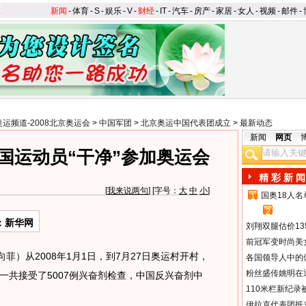
新闻
-
体育
-
S
-
娱乐
-
V
-
财经
-
IT
-
汽车
-
房产
-
家居
-
女人
-
视频
-
邮件
-
奥运频道-2008北京奥运会
>
中国军团
>
北京奥运中国代表团成立
>
最新动态
新闻
网页
中国运动员“干净”参加奥运会
精 彩 新 闻
[
我来说两句
] [字号：
大
中
小
]
国奥18人
1
2
：新华网
刘翔双腿估价13
前冠军变时尚美
）从2008年1月1日，到7月27日奥运村开村，
各国领导人中的
粉丝盛传姚明在通
一共接受了5007例兴奋剂检查，中国反兴奋剂中
110米栏新纪录
伊拉克代表团抵京