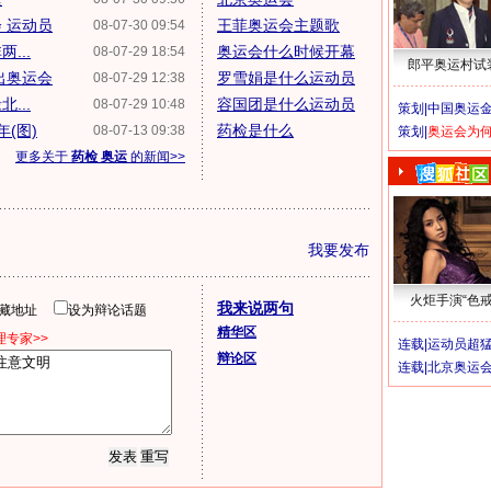
 运动员
王菲奥运会主题歌
08-07-30 09:54
...
奥运会什么时候开幕
08-07-29 18:54
郎平奥运村试
出奥运会
罗雪娟是什么运动员
08-07-29 12:38
...
容国团是什么运动员
08-07-29 10:48
策划|
中国奥运金
(图)
药检是什么
08-07-13 09:38
策划|
奥运会为
更多关于
药检 奥运
的新闻>>
我要发布
火炬手演“色戒
我来说两句
隐藏地址
设为辩论话题
精华区
专家>>
连载|
运动员超
辩论区
连载|
北京奥运