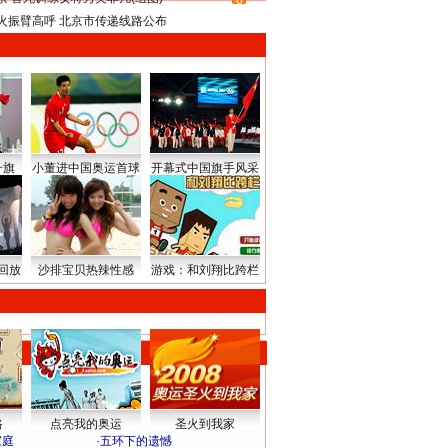
8
火振臂高呼 北京市传递线路公布
升旗
小董进中国奥运首球
开幕式中国旗手风采
回放
沙排宝贝热辣性感
游戏：和刘翔比跨栏
路
点亮我的奥运
圣火到我家
家庭
·
五环下的遗憾