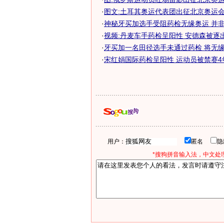
·
图文:土耳其奥运代表团出征北京奥运会
·
神秘牙买加选手受阻药检无缘奥运 并非两
·
视频:丹麦车手药检呈阳性 安德森被逐
·
牙买加一名田径选手未通过药检 将无缘北
·
宋红娟国际药检呈阳性 运动员被禁赛4年
用户：
匿名
*搜狗拼音输入法，中文处理