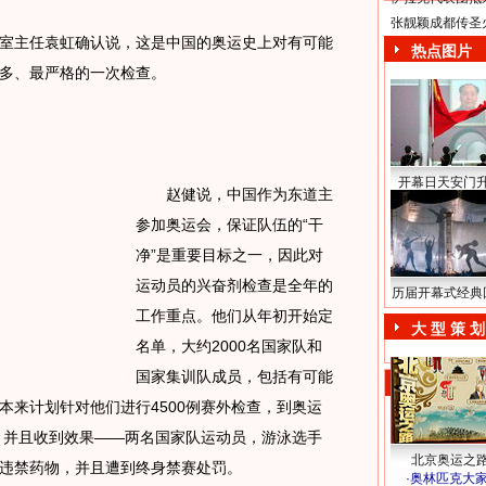
张靓颖成都传圣
主任袁虹确认说，这是中国的奥运史上对有可能
热点图片
多、最严格的一次检查。
开幕日天安门
赵健说，中国作为东道主
参加奥运会，保证队伍的“干
净”是重要目标之一，因此对
运动员的兴奋剂检查是全年的
历届开幕式经典
工作重点。他们从年初开始定
大 型 策 划
名单，大约2000名国家队和
国家集训队成员，包括有可能
本来计划针对他们进行4500例赛外检查，到奥运
例，并且收到效果——两名国家队运动员，游泳选手
北京奥运之
违禁药物，并且遭到终身禁赛处罚。
·
奥林匹克大