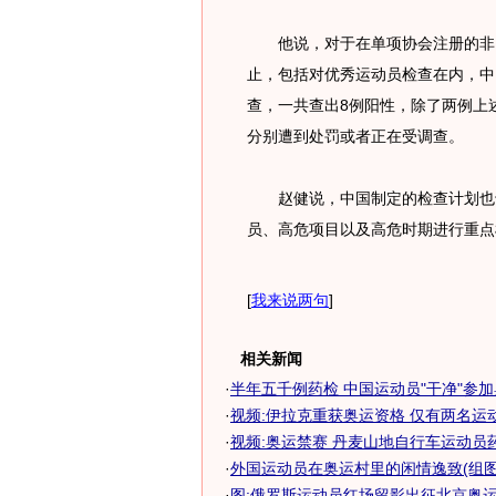
他说，对于在单项协会注册的非国
止，包括对优秀运动员检查在内，中
查，一共查出8例阳性，除了两例上
分别遭到处罚或者正在受调查。
赵健说，中国制定的检查计划也十
员、高危项目以及高危时期进行重点
[
我来说两句
]
相关新闻
·
半年五千例药检 中国运动员"干净"参
·
视频:伊拉克重获奥运资格 仅有两名运
·
视频:奥运禁赛 丹麦山地自行车运动员
·
外国运动员在奥运村里的闲情逸致(组图
·
图:俄罗斯运动员红场留影出征北京奥