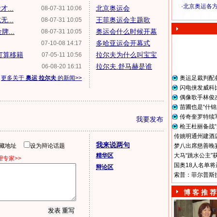
·
北京奥运各
...
北京奥运会
08-07-31 10:06
奥 运 视 频
...
王菲奥运会主题歌
08-07-31 10:05
...
奥运会什么时候开幕
08-07-31 10:05
多哈亚运会开幕式
07-10-08 14:17
打算移籍
拉尔夫为什么叫宝宝
07-05-11 10:56
拉尔夫.舒马赫是谁
06-08-20 16:11
更多关于
奥运 拉尔夫
的新闻>>
奥运足裁判配
闪电侠发威科
偶像歌手林俊
苗圃也是“什锦
传奇奎罗特续
我要发布
枪王杜丽备战“
传姚明通州建酒店
我来说两句
隐藏地址
设为辩论话题
梦八出席慈善晚宴
精华区
大马“跳水公主”
专家>>
国奥18人名单将
辩论区
索普：菲尔普斯
博 客 推 荐