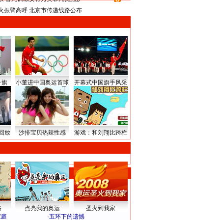
8
火振臂高呼 北京市传递线路公布
升旗
小董进中国奥运首球
开幕式中国旗手风采
回放
沙排宝贝热辣性感
游戏：和刘翔比跨栏
路
点亮我的奥运
圣火到我家
家庭
·
五环下的遗憾