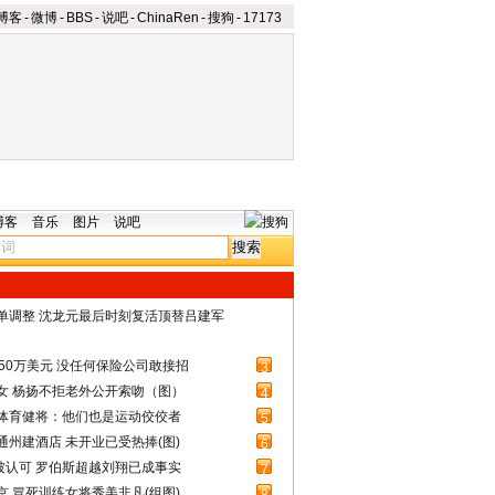
博客
-
微博
-
BBS
-
说吧
-
ChinaRen
-
搜狗
-
17173
博客
音乐
图片
说吧
名单调整 沈龙元最后时刻复活顶替吕建军
50万美元 没任何保险公司敢接招
3
女 杨扬不拒老外公开索吻（图）
4
体育健将：他们也是运动佼佼者
5
州建酒店 未开业已受热捧(图)
6
被认可 罗伯斯超越刘翔已成事实
7
 冒死训练女将秀美非凡(组图)