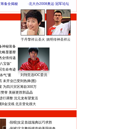
方筹备全揭秘
·
北大办2008奥运·冠军论坛
于丹擎祥云圣火
姚明传神圣祥云
体 育 热 点
备神秘装备
比略显萎靡
杰全情传递
八宝饭”
写生命奇迹
刘翔竞选IOC委员
杀气”重
 未开业已受到热捧(图)
 为四川灾区筹款300万
获赞誉 美丽更胜郭晶晶
进行调整 沈元龙有望复活
揽8金没戏 北京变化很大
·
段暄
|
女足首战瑞典以巧求胜
·
张斌
|
北京教练锻造的美国传奇