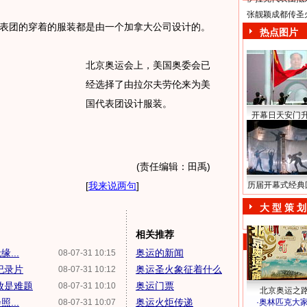
张靓颖成都传圣
团的穿着的服装都是由一个加拿大公司设计的。
热点图片
北京奥运会上，美国奥委会已
经选择了由拉尔夫劳伦来为美
国代表团设计服装。
开幕日天安门
(责任编辑：田禹)
[
我来说两句
]
历届开幕式经典
大 型 策 划
相关推荐
...
奥运的新闻
08-07-31 10:15
纪录片
奥运圣火象征着什么
08-07-31 10:12
放是难题
奥运门票
08-07-31 10:10
北京奥运之
...
奥运火炬传递
08-07-31 10:07
·
奥林匹克大