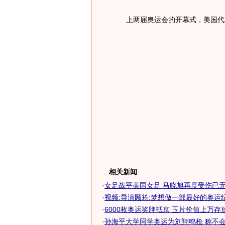
上两届奥运会的开幕式，美国代表
相关新闻
·
女足战平美国女足 马晓旭再度受伤已无缘
·
视频:导演顾筠:梦想做一部最好的奥运
·
6000枚奥运奖牌抵京 玉片价值上万存
·
孙海平大学同学奥运为刘翔鸣枪 称不会照