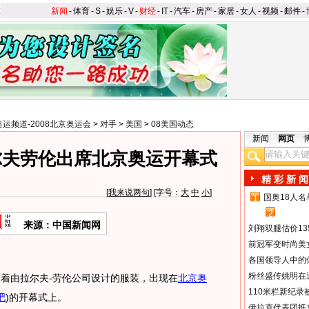
新闻
-
体育
-
S
-
娱乐
-
V
-
财经
-
IT
-
汽车
-
房产
-
家居
-
女人
-
视频
-
邮件
-
奥运频道-2008北京奥运会
>
对手
>
美国
>
08美国动态
新闻
网页
尔夫劳伦出席北京奥运开幕式
精 彩 新 闻
[
我来说两句
] [字号：
大
中
小
]
国奥18人
1
2
来源：中国新闻网
刘翔双腿估价13
前冠军变时尚美
各国领导人中的
粉丝盛传姚明在通
着由拉尔夫-劳伦公司设计的服装，出现在
北京奥
110米栏新纪录
吧
)
的开幕式上。
伊拉克代表团抵京