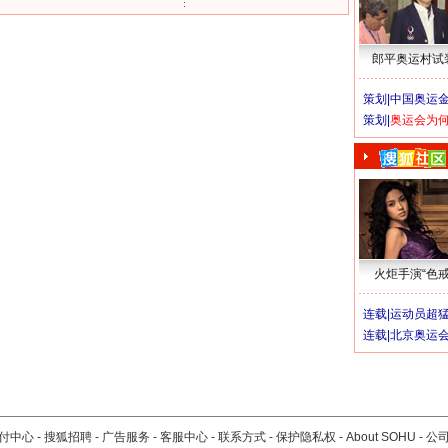
郎平奥运村试
策划|
中国奥运金
策划|
奥运会为
火炬手演“色戒
连载|
运动员超
连载|
北京奥运
付中心
-
搜狐招聘
-
广告服务
-
客服中心
-
联系方式
-
保护隐私权
-
About SOHU
-
公