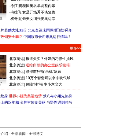
·
徐江
|
揭秘国奥名单调整内幕
·
冉雄飞
|
女足开场秀不谈复仇
装
·
棋哥
|
朝鲜美女团强要奥运票
牌奖励大涨33倍
北京奥运未雨绸缪预防裸奔
何热销安全套？
中国股市会迎来奥运行情吗？
更多>>
北京奥运
|
报道失实？外媒的习惯性抽风
北京奥运
|
送给白领的办公室娱乐秘籍
北京奥运
|
彩排前狂拍“杀机”妹妹
北京奥运
|
10万个套套可以拿来吹气球
”
北京奥运
|
保障“性”福 事小意义大
猛纹身
世界小姐为奥运造势
梦八与小姐先热身
会上的双胞胎
金牌衬娇妻美丽
当野性遇到时尚
司介绍
-
全部新闻
-
全部博文