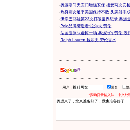
·
奥运期间天安门增强安保 接受两次安检才
·
热身赛女足平美国保持不败 头牌射手或无
·
伊辛巴耶娃第23次打破世界纪录 奥运金牌
·
Polo品牌缔造者:拉尔夫.劳伦
·
法国游泳队虚惊一场 奥运冠军劳伦:没
·
Ralph Lauren 拉尔夫.劳伦香水
用户：
匿名
*搜狗拼音输入法，中文处理