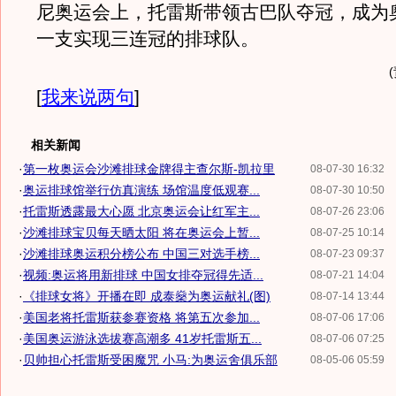
尼奥运会上，托雷斯带领古巴队夺冠，成为
一支实现三连冠的排球队。
[
我来说两句
]
相关新闻
·
第一枚奥运会沙滩排球金牌得主查尔斯-凯拉里
08-07-30 16:32
·
奥运排球馆举行仿真演练 场馆温度低观赛...
08-07-30 10:50
·
托雷斯透露最大心愿 北京奥运会让红军主...
08-07-26 23:06
·
沙滩排球宝贝每天晒太阳 将在奥运会上暂...
08-07-25 10:14
·
沙滩排球奥运积分榜公布 中国三对选手榜...
08-07-23 09:37
·
视频:奥运将用新排球 中国女排夺冠得先适...
08-07-21 14:04
·
《排球女将》开播在即 成泰燊为奥运献礼(图)
08-07-14 13:44
·
美国老将托雷斯获参赛资格 将第五次参加...
08-07-06 17:06
·
美国奥运游泳选拔赛高潮多 41岁托雷斯五...
08-07-06 07:25
·
贝帅担心托雷斯受困魔咒 小马:为奥运舍俱乐部
08-05-06 05:59