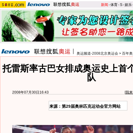
新闻
-
体育
-
S
-
娱乐
奥运频道-2008北京奥运会
>
百年奥
托雷斯率古巴女排成奥运史上首
队
2008年07月30日16:43
[
我来
来源：第29届奥林匹克运动会官方网站