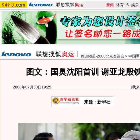
新闻
-
体育
-
S
-
娱乐
奥运频道-2008北京奥运会
>
中国军
图文：国奥沈阳首训 谢亚龙殷
2008年07月30日19:25
[
我来
来源：新华社