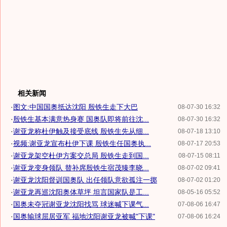
相关新闻
·
图文:中国国奥抵达沈阳 殷铁生走下大巴
08-07-30 16:32
·
殷铁生基本满意热身赛 国奥队即将前往沈...
08-07-30 16:32
·
谢亚龙称杜伊触及接受底线 殷铁生先从细...
08-07-18 13:10
·
视频:谢亚龙宣布杜伊下课 殷铁生任国奥执...
08-07-17 20:53
·
谢亚龙架空杜伊方案交总局 殷铁生走到国...
08-07-15 08:11
·
谢亚龙变身领队 替补席殷铁生宿茂臻李晓...
08-07-02 09:41
·
谢亚龙沈阳督训国奥队 出任领队意欲孤注一掷
08-07-02 01:20
·
谢亚龙再巡沈阳奥体草坪 坦言国家队是工...
08-05-16 05:52
·
国奥未夺冠谢亚龙沈阳找骂 球迷喊下课气...
07-08-06 16:47
·
国奥输球屈居亚军 福地沈阳谢亚龙被喊"下课"
07-08-06 16:24