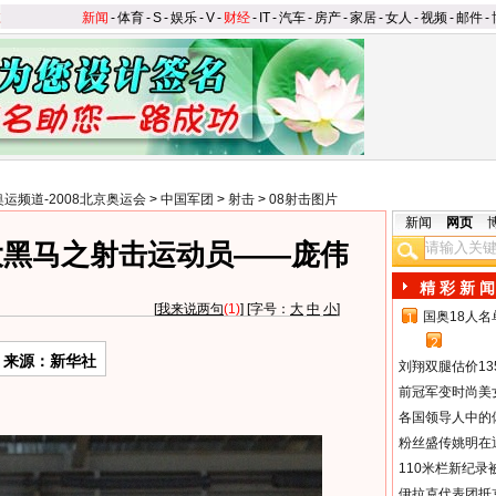
新闻
-
体育
-
S
-
娱乐
-
V
-
财经
-
IT
-
汽车
-
房产
-
家居
-
女人
-
视频
-
邮件
-
奥运频道-2008北京奥运会
>
中国军团
>
射击
>
08射击图片
新闻
网页
大黑马之射击运动员——庞伟
精 彩 新 闻
[
我来说两句
(1)
] [字号：
大
中
小
]
国奥18人
1
2
来源：新华社
刘翔双腿估价13
前冠军变时尚美
各国领导人中的
粉丝盛传姚明在通
110米栏新纪录
伊拉克代表团抵京