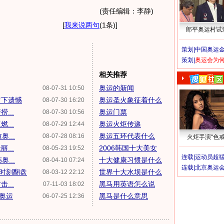
(责任编辑：李静)
[
我来说两句
(1条)
]
郎平奥运村试
策划|
中国奥运金
策划|
奥运会为
相关推荐
奥运的新闻
08-07-31 10:50
留下遗憾
奥运圣火象征着什么
08-07-30 16:20
...
奥运门票
08-07-30 10:56
...
奥运火炬传递
08-07-29 12:44
...
奥运五环代表什么
08-07-28 08:16
火炬手演“色戒
...
2006韩国十大美女
08-05-23 19:52
连载|
运动员超
...
十大健康习惯是什么
08-04-10 07:24
连载|
北京奥运
时刻翻盘
世界十大水坝是什么
08-03-12 22:12
...
黑马用英语怎么说
07-11-03 18:02
京奥运
黑马是什么意思
06-07-25 12:36