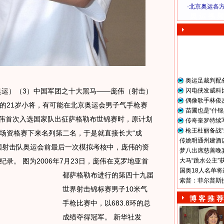
·
北京奥运各
奥 运 视 频
奥运足裁判配
京奥运）（3）中国军团之十大黑马——庞伟（射击）
闪电侠发威科
偶像歌手林俊
的21岁小将，有可能在北京奥运会男子气手枪赛
苗圃也是“什锦
，庞伟首次入选国家队出征萨格勒布世锦赛时，原计划
传奇奎罗特续
枪王杜丽备战“
场资格赛下来名列第二名，于是就直接长大“成
传姚明通州建酒店
国射击队奥运会前最后一次模拟考核中，庞伟的资
梦八出席慈善晚宴
纪录。
图为2006年7月23日，庞伟在克罗地亚首
大马“跳水公主”
国奥18人名单将
都萨格勒布进行的第四十九届
索普：菲尔普斯
世界射击锦标赛男子10米气
博 客 推 荐
手枪比赛中，以683.8环的总
成绩夺得冠军。 新华社发