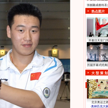
张靓颖成都传圣
热点图片
开幕日天安门
历届开幕式经典
大 型 策 划
北京奥运之
·
奥林匹克大