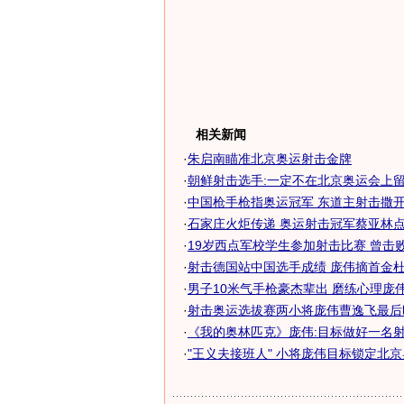
相关新闻
·
朱启南瞄准北京奥运射击金牌
·
朝鲜射击选手:一定不在北京奥运会上
·
中国枪手枪指奥运冠军 东道主射击撒开捞
·
石家庄火炬传递 奥运射击冠军蔡亚林点燃
·
19岁西点军校学生参加射击比赛 曾击败奥
·
射击德国站中国选手成绩 庞伟摘首金杜丽
·
男子10米气手枪豪杰辈出 磨练心理庞伟奥
·
射击奥运选拔赛两小将庞伟曹逸飞最后
·
《我的奥林匹克》庞伟:目标做好一名射击
·
"王义夫接班人" 小将庞伟目标锁定北