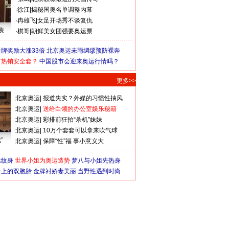
·
徐江
|
揭秘国奥名单调整内幕
·
冉雄飞
|
女足开场秀不谈复仇
装
·
棋哥
|
朝鲜美女团强要奥运票
牌奖励大涨33倍
北京奥运未雨绸缪预防裸奔
何热销安全套？
中国股市会迎来奥运行情吗？
更多>>
北京奥运
|
报道失实？外媒的习惯性抽风
北京奥运
|
送给白领的办公室娱乐秘籍
北京奥运
|
彩排前狂拍“杀机”妹妹
北京奥运
|
10万个套套可以拿来吹气球
”
北京奥运
|
保障“性”福 事小意义大
猛纹身
世界小姐为奥运造势
梦八与小姐先热身
会上的双胞胎
金牌衬娇妻美丽
当野性遇到时尚