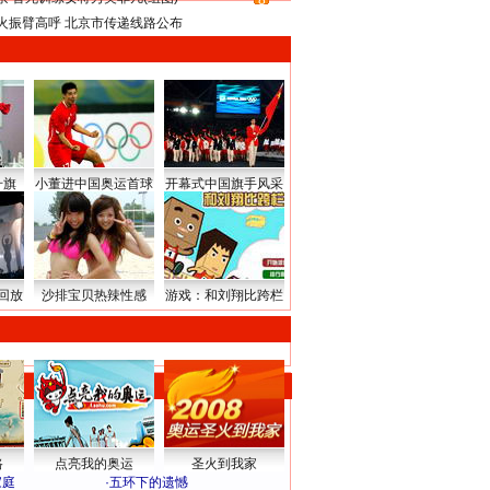
8
火振臂高呼 北京市传递线路公布
升旗
小董进中国奥运首球
开幕式中国旗手风采
回放
沙排宝贝热辣性感
游戏：和刘翔比跨栏
路
点亮我的奥运
圣火到我家
家庭
·
五环下的遗憾