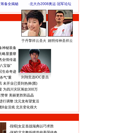
方筹备全揭秘
·
北大办2008奥运·冠军论坛
于丹擎祥云圣火
姚明传神圣祥云
体 育 热 点
备神秘装备
比略显萎靡
杰全情传递
八宝饭”
写生命奇迹
刘翔竞选IOC委员
杀气”重
 未开业已受到热捧(图)
 为四川灾区筹款300万
获赞誉 美丽更胜郭晶晶
进行调整 沈元龙有望复活
揽8金没戏 北京变化很大
·
段暄
|
女足首战瑞典以巧求胜
·
张斌
|
北京教练锻造的美国传奇