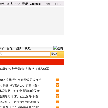
博客
-
微博
-
BBS
-
说吧
-
ChinaRen
-
搜狗
-
17173
博客
音乐
图片
说吧
名单调整 沈龙元最后时刻复活顶替吕建军
50万美元 没任何保险公司敢接招
3
女 杨扬不拒老外公开索吻（图）
4
体育健将：他们也是运动佼佼者
5
州建酒店 未开业已受热捧(图)
6
被认可 罗伯斯超越刘翔已成事实
7
 冒死训练女将秀美非凡(组图)