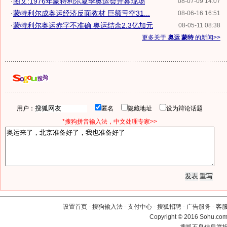
·
图文:1976年蒙特利尔夏季奥运会开幕现场
08-07-09 14:07
·
蒙特利尔成奥运经济反面教材 巨额亏空31...
08-06-16 16:51
·
蒙特利尔奥运赤字不准确 奥运结余2.3亿加元
08-05-11 08:38
更多关于
奥运 蒙特
的新闻>>
用户：
匿名
隐藏地址
设为辩论话题
*搜狗拼音输入法，中文处理专家>>
设置首页
-
搜狗输入法
-
支付中心
-
搜狐招聘
-
广告服务
-
客
Copyright
©
2016 Sohu.com 