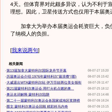
4天。但体育界对此颇多异议，认为不利于
理想。因此，卫星传送方式也仅用于本届奥
加拿大为举办本届奥运会耗资巨大，负
了纳税人的负担。
[
我来说两句
]
相关新闻
·
第13届加拿大蒙特利尔国际龙舟节开幕
08-07-27 15:20
·
历届奥运会介绍:1976年蒙特利尔"最浪费"(图)
08-07-26 15:42
·
大威退出WTA蒙特利尔站 伊万莎娃两位美女领衔
08-07-26 11:47
·
第21届蒙特利尔奥运会:用打火机点燃的奥...
08-07-25 18:12
·
奥运名词解释:蒙特利尔陷阱
08-07-23 14:48
·
第二十一届蒙特利尔奥运会各国家或地区奖牌榜
08-07-09 16:24
·
图文:蒙特利尔奥运会回顾 精彩科马内奇
08-07-09 15:15