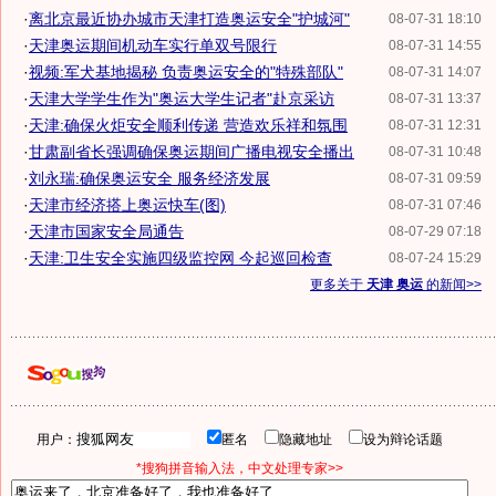
·
离北京最近协办城市天津打造奥运安全"护城河"
08-07-31 18:10
·
天津奥运期间机动车实行单双号限行
08-07-31 14:55
·
视频:军犬基地揭秘 负责奥运安全的"特殊部队"
08-07-31 14:07
·
天津大学学生作为"奥运大学生记者"赴京采访
08-07-31 13:37
·
天津:确保火炬安全顺利传递 营造欢乐祥和氛围
08-07-31 12:31
·
甘肃副省长强调确保奥运期间广播电视安全播出
08-07-31 10:48
·
刘永瑞:确保奥运安全 服务经济发展
08-07-31 09:59
·
天津市经济搭上奥运快车(图)
08-07-31 07:46
·
天津市国家安全局通告
08-07-29 07:18
·
天津:卫生安全实施四级监控网 今起巡回检查
08-07-24 15:29
更多关于
天津 奥运
的新闻>>
用户：
匿名
隐藏地址
设为辩论话题
*搜狗拼音输入法，中文处理专家>>