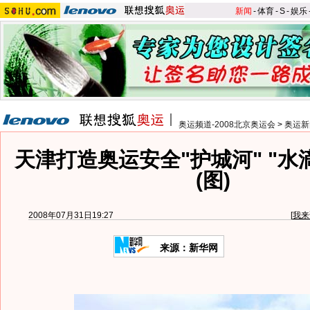
新闻
-
体育
-
S
-
娱乐
奥运频道-2008北京奥运会
>
奥运新
天津打造奥运安全"护城河" "水
(图)
2008年07月31日19:27
[
我来
来源：新华网