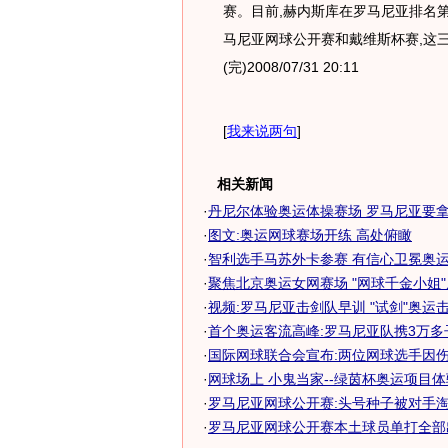
赛。目前,赫内斯库在罗马尼亚排名
马尼亚网球公开赛和戴维斯杯赛,这
(完)2008/07/31 20:11
[
我来说两句
]
相关新闻
·
丹尼尔体验奥运体操赛场 罗马尼亚要拿男
·
图文:奥运网球赛场开练 高处俯瞰
·
智利选手马苏外卡参赛 有信心卫冕奥运网
·
聚焦北京奥运女网赛场 "网球千金小姐
·
视频:罗马尼亚击剑队早训 "试剑"奥运
·
首个奥运客流高峰:罗马尼亚队携3万多
·
国际网球联合会宣布:两位网球选手因伤退
·
网球场上 小鬼当家--绿茵杯奥运项目体验
·
罗马尼亚网球公开赛:头号种子被对手
·
罗马尼亚网球公开赛本土球员单打全部