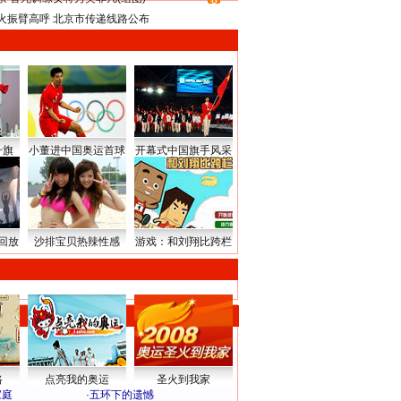
8
火振臂高呼 北京市传递线路公布
升旗
小董进中国奥运首球
开幕式中国旗手风采
回放
沙排宝贝热辣性感
游戏：和刘翔比跨栏
路
点亮我的奥运
圣火到我家
家庭
·
五环下的遗憾