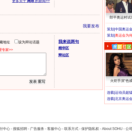
更多关于
网球
的新闻>>
郎平奥运村试
我要发布
策划|
中国奥运金
策划|
奥运会为
我来说两句
隐藏地址
设为辩论话题
精华区
专家>>
辩论区
火炬手演“色戒
连载|
运动员超
连载|
北京奥运
付中心
-
搜狐招聘
-
广告服务
-
客服中心
-
联系方式
-
保护隐私权
-
About SOHU
-
公