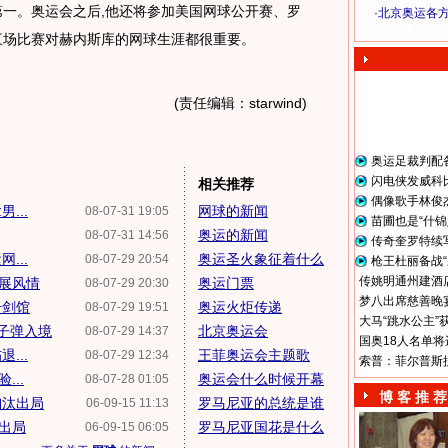
第一。奥运会之后,他还将参加美国网球公开赛、罗
·
北京奥运各
奥 运 视 频
三场比赛对赫内斯库的网球生涯都很重要。
(责任编辑：starwind)
奥运足裁判配
闪电侠发威科
相关推荐
偶像歌手林俊
...
网球的新闻
08-07-31 19:05
苗圃也是“什锦
奥运的新闻
08-07-31 14:56
传奇奎罗特续
...
奥运圣火象征着什么
08-07-29 20:54
枪王杜丽备战“
传姚明通州建酒店
"展风情
奥运门票
08-07-29 20:30
梦八出席慈善晚宴
击剑馆
奥运火炬传递
08-07-29 19:51
大马“跳水公主”
子弹入境
北京奥运会
08-07-29 14:37
国奥18人名单将
...
王菲奥运会主题歌
08-07-29 12:34
索普：菲尔普斯
...
奥运会什么时候开幕
08-07-28 01:05
博 客 推 荐
淘汰出局
罗马尼亚的总统是谁
06-09-15 11:13
出局
罗马尼亚国花是什么
06-09-15 06:05