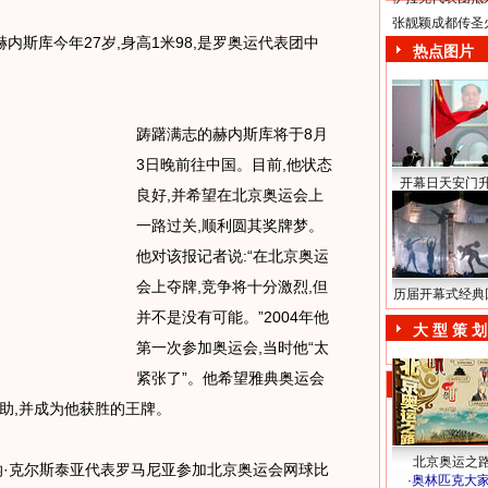
张靓颖成都传圣
内斯库今年27岁,身高1米98,是罗奥运代表团中
热点图片
踌躇满志的赫内斯库将于8月
3日晚前往中国。目前,他状态
开幕日天安门
良好,并希望在北京奥运会上
一路过关,顺利圆其奖牌梦。
他对该报记者说:“在北京奥运
会上夺牌,竞争将十分激烈,但
历届开幕式经典
并不是没有可能。”2004年他
大 型 策 划
第一次参加奥运会,当时他“太
紧张了”。他希望雅典奥运会
助,并成为他获胜的王牌。
北京奥运之
·克尔斯泰亚代表罗马尼亚参加北京奥运会网球比
·
奥林匹克大