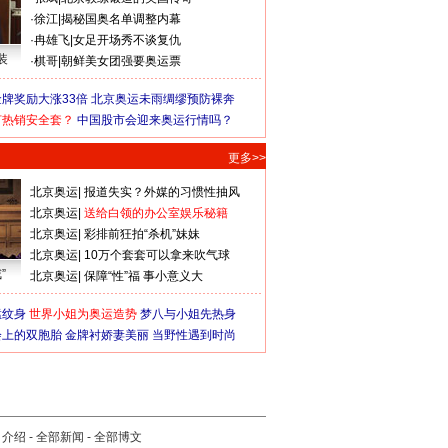
·
徐江
|
揭秘国奥名单调整内幕
·
冉雄飞
|
女足开场秀不谈复仇
装
·
棋哥
|
朝鲜美女团强要奥运票
牌奖励大涨33倍
北京奥运未雨绸缪预防裸奔
何热销安全套？
中国股市会迎来奥运行情吗？
更多>>
北京奥运
|
报道失实？外媒的习惯性抽风
北京奥运
|
送给白领的办公室娱乐秘籍
北京奥运
|
彩排前狂拍“杀机”妹妹
北京奥运
|
10万个套套可以拿来吹气球
”
北京奥运
|
保障“性”福 事小意义大
猛纹身
世界小姐为奥运造势
梦八与小姐先热身
会上的双胞胎
金牌衬娇妻美丽
当野性遇到时尚
司介绍
-
全部新闻
-
全部博文