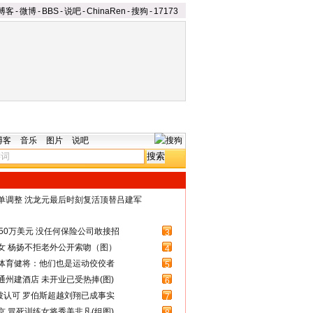
博客
-
微博
-
BBS
-
说吧
-
ChinaRen
-
搜狗
-
17173
博客
音乐
图片
说吧
名单调整 沈龙元最后时刻复活顶替吕建军
50万美元 没任何保险公司敢接招
3
女 杨扬不拒老外公开索吻（图）
4
体育健将：他们也是运动佼佼者
5
州建酒店 未开业已受热捧(图)
6
被认可 罗伯斯超越刘翔已成事实
7
 冒死训练女将秀美非凡(组图)