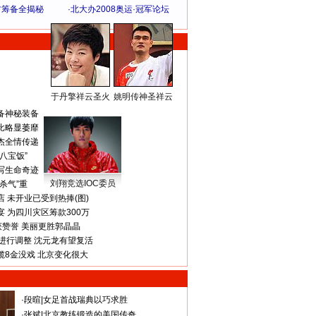
方筹备全揭秘
·
北大办2008奥运·冠军论坛
于丹擎祥云圣火
姚明传神圣祥云
体 育 热 点
备神秘装备
比略显萎靡
杰全情传递
八宝饭”
写生命奇迹
刘翔竞选IOC委员
杀气”重
 未开业已受到热捧(图)
 为四川灾区筹款300万
获赞誉 美丽更胜郭晶晶
进行调整 沈元龙有望复活
揽8金没戏 北京变化很大
·
段暄
|
女足首战瑞典以巧求胜
·
张斌
|
北京教练锻造的美国传奇