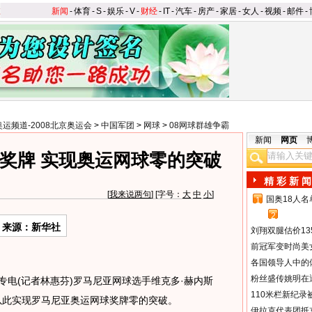
新闻
-
体育
-
S
-
娱乐
-
V
-
财经
-
IT
-
汽车
-
房产
-
家居
-
女人
-
视频
-
邮件
-
奥运频道-2008北京奥运会
>
中国军团
>
网球
>
08网球群雄争霸
新闻
网页
奖牌 实现奥运网球零的突破
精 彩 新 闻
[
我来说两句
] [字号：
大
中
小
]
国奥18人
1
2
来源：新华社
刘翔双腿估价13
前冠军变时尚美
各国领导人中的
粉丝盛传姚明在通
电(记者林惠芬)罗马尼亚网球选手维克多·赫内斯
110米栏新纪录
以此实现罗马尼亚奥运网球奖牌零的突破。
伊拉克代表团抵京