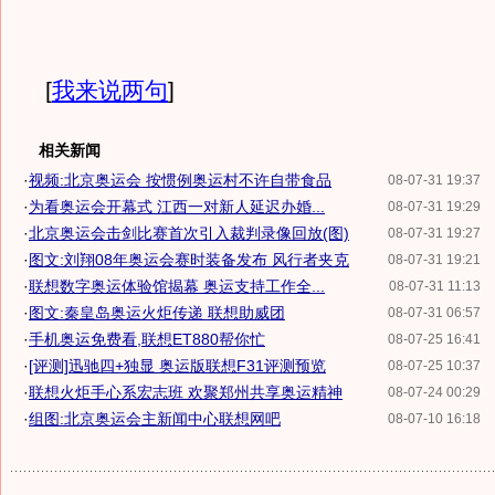
[
我来说两句
]
相关新闻
·
视频:北京奥运会 按惯例奥运村不许自带食品
08-07-31 19:37
·
为看奥运会开幕式 江西一对新人延迟办婚...
08-07-31 19:29
·
北京奥运会击剑比赛首次引入裁判录像回放(图)
08-07-31 19:27
·
图文:刘翔08年奥运会赛时装备发布 风行者夹克
08-07-31 19:21
·
联想数字奥运体验馆揭幕 奥运支持工作全...
08-07-31 11:13
·
图文:秦皇岛奥运火炬传递 联想助威团
08-07-31 06:57
·
手机奥运免费看,联想ET880帮你忙
08-07-25 16:41
·
[评测]迅驰四+独显 奥运版联想F31评测预览
08-07-25 10:37
·
联想火炬手心系宏志班 欢聚郑州共享奥运精神
08-07-24 00:29
·
组图:北京奥运会主新闻中心联想网吧
08-07-10 16:18