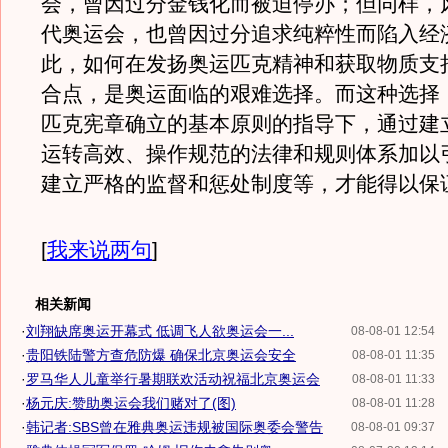
会，曾因过分金钱化而被迫停办；但同样，
代奥运会，也曾因过分追求纯粹性而陷入经
此，如何在发扬奥运匹克精神和获取物质支
合点，是奥运面临的艰难选择。而这种选择
匹克宪章确立的基本原则的指导下，通过建
运转高效、操作规范的法律和规则体系加以
建立严格的监督和惩处制度等，才能得以保
[
我来说两句
]
相关新闻
·
刘翔缺席奥运开幕式 低调飞人欲奥运会一...
08-08-01 12:54
·
贵阳铁陆警方查危防爆 确保北京奥运会安全
08-08-01 11:35
·
罗马华人儿童举行暑期联欢活动祝福北京奥运会
08-08-01 11:33
·
杨元庆:赞助奥运会我们赌对了(图)
08-08-01 11:28
·
韩记者:SBS曾在雅典奥运违规被国际奥委会警告
08-08-01 09:37