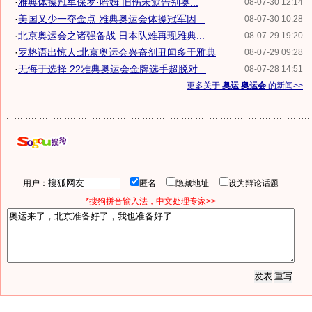
·
雅典体操冠军保罗·哈姆 旧伤未愈告别奥...
08-07-30 12:14
·
美国又少一夺金点 雅典奥运会体操冠军因...
08-07-30 10:28
·
北京奥运会之诸强备战 日本队难再现雅典...
08-07-29 19:20
·
罗格语出惊人:北京奥运会兴奋剂丑闻多于雅典
08-07-29 09:28
·
无悔于选择 22雅典奥运会金牌选手超脱对...
08-07-28 14:51
更多关于
奥运 奥运会
的新闻>>
用户：
匿名
隐藏地址
设为辩论话题
*搜狗拼音输入法，中文处理专家>>