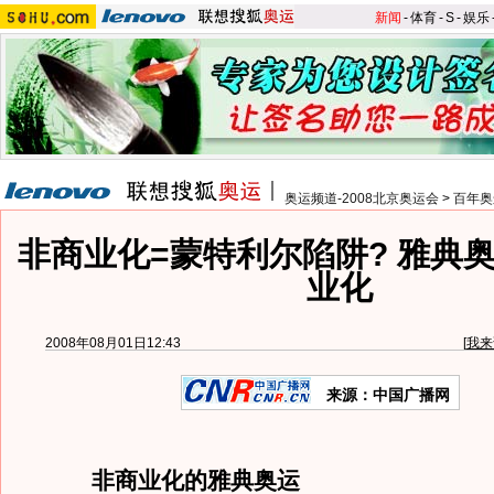
新闻
-
体育
-
S
-
娱乐
奥运频道-2008北京奥运会
>
百年奥
非商业化=蒙特利尔陷阱? 雅典
业化
2008年08月01日12:43
[
我来
来源：中国广播网
非商业化的雅典奥运