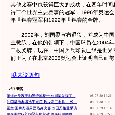
其他比赛中也获得巨大的成功，在四年时间
得三个世界主要赛事的冠军，1996年奥运会金
年世锦赛冠军和1999年世锦赛的金牌。
2002年，刘国梁宣布退役，并成为中国
主教练，在他的带领下，中国球员在2004
三枚奖牌，现在，中国乒乓球队已经是世界
们正为了在北京2008奥运会上证明自己而
[
我来说两句
]
相关新闻
·
奥运热身赛王励勤绝地反击 刘国梁发现问...
08-07-30 14:26
·
刘国梁为奥运选手减压 热身赛三名将"一致...
08-07-30 00:41
·
图文:国乒奥运男团热身决赛 刘国梁接受采访
08-07-29 12:14
·
男乓主教练刘国梁带病督战 誓夺得男团奥...
08-07-29 00:53