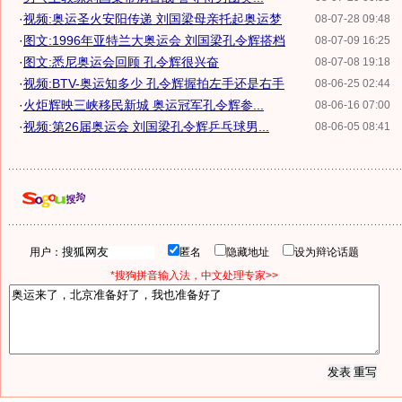
·
视频:奥运圣火安阳传递 刘国梁母亲托起奥运梦
08-07-28 09:48
·
图文:1996年亚特兰大奥运会 刘国梁孔令辉搭档
08-07-09 16:25
·
图文:悉尼奥运会回顾 孔令辉很兴奋
08-07-08 19:18
·
视频:BTV-奥运知多少 孔令辉握拍左手还是右手
08-06-25 02:44
·
火炬辉映三峡移民新城 奥运冠军孔令辉参...
08-06-16 07:00
·
视频:第26届奥运会 刘国梁孔令辉乒乓球男...
08-06-05 08:41
用户：
匿名
隐藏地址
设为辩论话题
*搜狗拼音输入法，中文处理专家>>