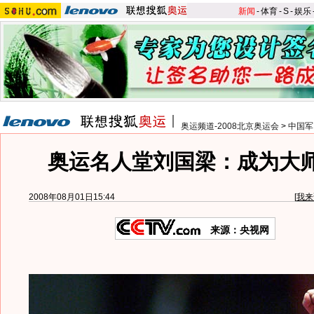
新闻
-
体育
-
S
-
娱乐
奥运频道-2008北京奥运会
>
中国军
奥运名人堂刘国梁：成为大
2008年08月01日15:44
[
我来
来源：央视网