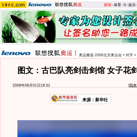
新闻
-
体育
-
S
-
娱乐
奥运频道-2008北京奥运会
>
对手
>
图文：古巴队亮剑击剑馆 女子花
2008年08月01日18:32
[
我来
来源：新华社