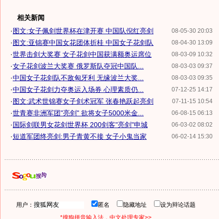
相关新闻
·
图文:女子佩剑世界杯在津开赛 中国队倪红亮剑
08-05-30 20:03
·
图文:亚锦赛中国女花团体折桂 中国女子花剑队
08-04-30 13:09
·
世界击剑大奖赛 女子花剑中国获满额奥运席位
08-03-09 10:32
·
女子花剑波兰大奖赛 俄罗斯队夺冠中国队...
08-03-03 09:37
·
中国女子花剑队不敌匈牙利 无缘波兰大奖...
08-03-03 09:35
·
中国女子花剑力夺奥运入场券 心理素质仍...
07-12-25 14:17
·
图文:武术世锦赛女子剑术冠军 张春艳跃起亮剑
07-11-15 10:54
·
世青赛非洲军团"亮剑" 欲将女子5000米金...
06-08-15 06:13
·
国际剑联男女花剑世界杯 200剑客"亮剑"申城
06-03-02 08:02
·
短道军团终亮剑:男子青黄不接 女子小鬼当家
06-02-14 15:30
用户：
匿名
隐藏地址
设为辩论话题
*搜狗拼音输入法，中文处理专家>>