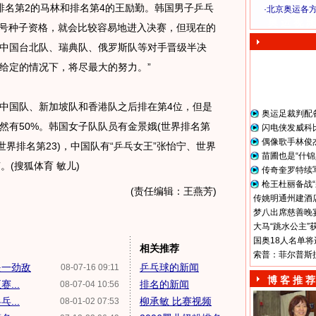
排名第2的马林和排名第4的王励勤。韩国男子乒乓
·
北京奥运各
奥 运 视 频
2号种子资格，就会比较容易地进入决赛，但现在的
中国台北队、瑞典队、俄罗斯队等对手晋级半决
给定的情况下，将尽最大的努力。”
国队、新加坡队和香港队之后排在第4位，但是
奥运足裁判配
然有50%。韩国女子队队员有金景娥(世界排名第
闪电侠发威科
偶像歌手林俊
(世界排名第23)，中国队有“乒乓女王”张怡宁、世界
苗圃也是“什锦
。(搜狐体育 敏儿)
传奇奎罗特续
枪王杜丽备战“
(责任编辑：王燕芳)
传姚明通州建酒店
梦八出席慈善晚宴
大马“跳水公主”
国奥18人名单将
相关推荐
索普：菲尔普斯
是一劲敌
乒乓球的新闻
08-07-16 09:11
博 客 推 荐
...
排名的新闻
08-07-04 10:56
...
柳承敏 比赛视频
08-01-02 07:53