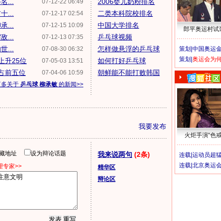
...
2006婴儿奶粉排名
07-12-22 06:49
...
二类本科院校排名
07-12-17 02:54
...
中国大学排名
07-12-15 10:09
郎平奥运村试
...
乒乓球视频
07-12-13 07:35
...
怎样做悬浮的乒乓球
07-08-30 06:32
策划|
中国奥运金
策划|
奥运会为
上升25位
如何打好乒乓球
07-05-03 13:51
占前五位
朝鲜能不能打败韩国
07-04-06 10:59
更多关于
乒乓球 柳承敏
的新闻>>
我要发布
火炬手演“色戒
隐藏地址
设为辩论话题
我来说两句
(2条)
连载|
运动员超
连载|
北京奥运
专家>>
精华区
辩论区