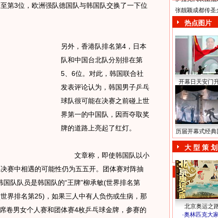
降至第3位，欧洲强队德国队与韩国队交换了一下位
张靓颖成都传圣
热点图片
另外，香港队排名第4，日本
队和中国台北队分别排在第
5、6位。对此，韩国联合社
开幕日天安门
发表评论认为，韩国男子乒乓
球队很可能在决赛之前碰上世
界第一的中国队，因而夺取奖
牌的道路上亮起了红灯。
历届开幕式经典
大 型 策 划
文章称，即使韩国队以小
半决赛中相遇的可能性仍为五五开。团体赛对阵抽
国队队员是韩国队的“王牌”柳承敏(世界排名第
荣(世界排名第25)，如果三人中有人负伤或生病，那
北京奥运之
席卷男女个人赛和团体赛4枚乒乓球金牌，参赛的
·
奥林匹克大