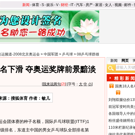
新闻
-
体育
-
S
-
娱乐
-
V
-
财经
-
IT
-
汽车
-
房产
-
家居
-
女人
-
视频
-
邮件
-
奥运频道-2008北京奥运会
>
中国军团
>
乒乓球
>
08乒乓球群雄
新闻
网页
名下滑 夺奥运奖牌前景黯淡
精 彩 新 闻
[
我来说两句
(2)
] [字号：
大
中
小
]
国奥18人
1
2
来源：搜狐体育 作者：敏儿
刘翔双腿估价13
前冠军变时尚美
各国领导人中的
粉丝盛传姚明在通
会团体赛的种子名额，国际乒乓球联盟(ITTF)1
110米栏新纪录
等级排名，东道主中国的男女乒乓球队全部排名第
伊拉克代表团抵京