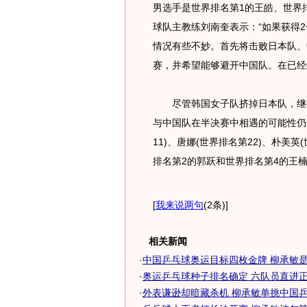
男选手是世界排名第1的王皓、世界
球队主教练刘南奎表示：“如果获得
情况有些不妙。首先将击败日本队、
赛，并希望能够避开中国队。在已经
尽管韩国女子队挤掉日本队，继中
与中国队在半决赛中相遇的可能性仍
11)、唐娜(世界排名第22)、朴美英
排名第2的郭跃和世界排名第4的王楠
[
我来说两句
(2条)
]
相关新闻
·
中国乒乓球奥运目标四枚金牌 柳承敏
·
奥运乒乓球种子排名确定 六队员直进正赛
·
外表谦逊却暗藏杀机 柳承敏单挑中国乒乓