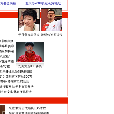
方筹备全揭秘
·
北大办2008奥运·冠军论坛
于丹擎祥云圣火
姚明传神圣祥云
体 育 热 点
备神秘装备
比略显萎靡
杰全情传递
八宝饭”
写生命奇迹
刘翔竞选IOC委员
杀气”重
 未开业已受到热捧(图)
 为四川灾区筹款300万
获赞誉 美丽更胜郭晶晶
进行调整 沈元龙有望复活
揽8金没戏 北京变化很大
·
段暄
|
女足首战瑞典以巧求胜
·
张斌
|
北京教练锻造的美国传奇