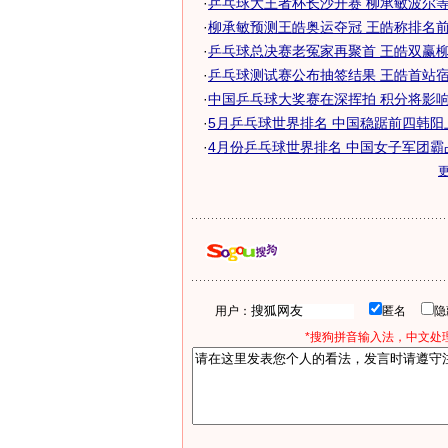
·
乒乓球大王者杯长沙开赛 柳承敏波尔等名
·
柳承敏预测王皓奥运夺冠 王皓称排名前十
·
乒乓球总决赛老冤家再聚首 王皓双赢柳承
·
乒乓球测试赛公布抽签结果 王皓首站宿敌
·
中国乒乓球大奖赛在深挥拍 积分将影响世
·
5月乒乓球世界排名 中国稳踞前四韩阳
·
4月份乒乓球世界排名 中国女子军团霸
用户：
匿名
*搜狗拼音输入法，中文处理