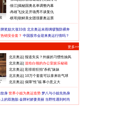
·
徐江
|
揭秘国奥名单调整内幕
·
冉雄飞
|
女足开场秀不谈复仇
装
·
棋哥
|
朝鲜美女团强要奥运票
牌奖励大涨33倍
北京奥运未雨绸缪预防裸奔
何热销安全套？
中国股市会迎来奥运行情吗？
更多>>
北京奥运
|
报道失实？外媒的习惯性抽风
北京奥运
|
送给白领的办公室娱乐秘籍
北京奥运
|
彩排前狂拍“杀机”妹妹
北京奥运
|
10万个套套可以拿来吹气球
”
北京奥运
|
保障“性”福 事小意义大
猛纹身
世界小姐为奥运造势
梦八与小姐先热身
会上的双胞胎
金牌衬娇妻美丽
当野性遇到时尚