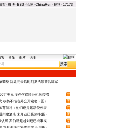
博客
-
微博
-
BBS
-
说吧
-
ChinaRen
-
搜狗
-
17173
博客
音乐
图片
说吧
名单调整 沈龙元最后时刻复活顶替吕建军
50万美元 没任何保险公司敢接招
3
女 杨扬不拒老外公开索吻（图）
4
体育健将：他们也是运动佼佼者
5
州建酒店 未开业已受热捧(图)
6
被认可 罗伯斯超越刘翔已成事实
7
 冒死训练女将秀美非凡(组图)