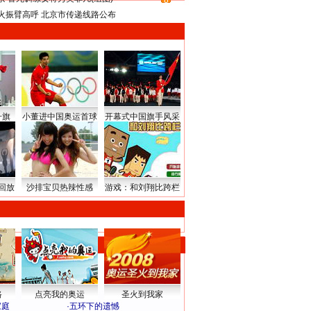
8
火振臂高呼 北京市传递线路公布
升旗
小董进中国奥运首球
开幕式中国旗手风采
回放
沙排宝贝热辣性感
游戏：和刘翔比跨栏
路
点亮我的奥运
圣火到我家
家庭
·
五环下的遗憾