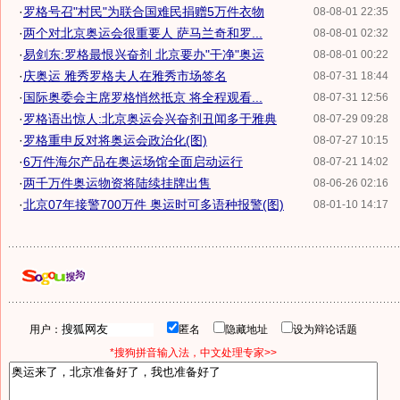
·
罗格号召"村民"为联合国难民捐赠5万件衣物
08-08-01 22:35
·
两个对北京奥运会很重要人 萨马兰奇和罗...
08-08-01 02:32
·
易剑东:罗格最恨兴奋剂 北京要办"干净"奥运
08-08-01 00:22
·
庆奥运 雅秀罗格夫人在雅秀市场签名
08-07-31 18:44
·
国际奥委会主席罗格悄然抵京 将全程观看...
08-07-31 12:56
·
罗格语出惊人:北京奥运会兴奋剂丑闻多于雅典
08-07-29 09:28
·
罗格重申反对将奥运会政治化(图)
08-07-27 10:15
·
6万件海尔产品在奥运场馆全面启动运行
08-07-21 14:02
·
两千万件奥运物资将陆续挂牌出售
08-06-26 02:16
·
北京07年接警700万件 奥运时可多语种报警(图)
08-01-10 14:17
用户：
匿名
隐藏地址
设为辩论话题
*搜狗拼音输入法，中文处理专家>>