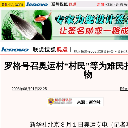
新闻
-
体育
-
S
-
娱乐
奥运频道-2008北京奥运会
>
奥运活
罗格号召奥运村“村民”等为难民
物
2008年08月01日22:25
[
我来
来源：新华社
新华社北京８月１日奥运专电（记者