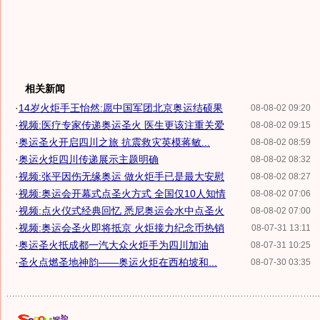
相关新闻
·
14岁火炬手王怡然:愿中国军团北京奥运结硕果
08-08-02 09:20
·
视频:医疗专家传递奥运圣火 医生更该注重关爱
08-08-02 09:15
·
奥运圣火开启四川之旅 抗震救灾英模蒋敏...
08-08-02 08:59
·
奥运火炬四川传递展示主题明确
08-08-02 08:32
·
视频:张平因伤无缘奥运 做火炬手已是最大安慰
08-08-02 08:27
·
视频:奥运会开幕式点圣火方式 全国仅10人知情
08-08-02 07:06
·
视频:点火仪式经典回忆 悉尼奥运会水中点圣火
08-08-02 07:00
·
视频:奥运会圣火即将抵京 火炬接力纪念币热销
08-07-31 13:11
·
奥运圣火抵成都一汽大众火炬手为四川加油
08-07-31 10:25
·
圣火点燃圣地神韵——奥运火炬在西柏坡和...
08-07-30 03:35