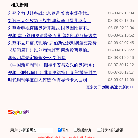
相关新闻
·
刘翔全力以赴备战北京奥运 笑言主场作战...
08-08-02 13:09
·
刘翔三大劲敌频下战书 奥运会卫冕几率应...
08-08-02 13:05
·
刘翔看电视直播奥运开幕式 国奥因比赛不...
08-08-02 11:04
·
视频:盘点刘翔奥运装备 钉鞋薄如纸赛服提速度
08-08-02 10:52
·
刘翔不去开幕式现场: 罗伯斯让我对奥运更期待
08-08-02 07:45
·
《新闻周刊》以刘翔为封面 网络投票罗伯...
08-08-01 20:22
·
奥运明星豪宅座驾8一8:刘翔篇
08-08-01 20:16
·
《中国新闻周刊》:期待平安与欢乐的奥运(图)
08-07-30 12:12
·
视频:《时代周刊》北京奥运特刊 刘翔荣登封面
08-07-26 12:17
·
时代周刊年度百人评选 体育界卡卡入围刘...
08-05-02 16:06
更多关于
刘翔 奥运
的新闻>>
用户：
匿名
隐藏地址
设为辩论话题