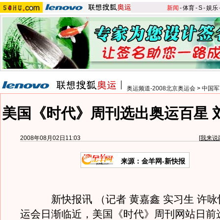
新闻
-
体育
-
S
-
娱乐
奥运频道-2008北京奥运会
>
中国军
美国《时代》周刊选出奥运百星 
2008年08月02日11:03
[
我来说
来源：金羊网-新快报
新快报讯 （记者 黄嘉鑫 实习生 许咏
运会日渐临近，美国《时代》周刊网站日前