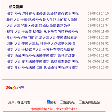
相关新闻
·
图文:圣火继续在天津传递 观众结束仪式上庆祝
08-08-02 14:10
·
联想火炬手蓝烨:传圣火是人生路上的莫大激励
08-08-02 13:47
·
火炬天津滨海区传递 红伞队激情舞动为圣...
08-08-02 13:34
·
视频:火炬手故事 徐伟用永不放弃的精神传圣火
08-08-02 11:40
·
奥运圣火谁家门前过 沿天津火炬传递路线看房
08-08-02 10:23
·
组图:火炬传递天津站 祥云圣火点燃奥运激情
08-08-02 09:52
·
图文:火炬手徐铭与火炬手方丹在交接后庆祝
08-07-13 11:31
·
图文:西藏庆祝圣火珠峰传递成功 高挂红灯笼
08-05-08 12:02
·
图文:火炬接力珠峰传递成功 总指挥李致新庆祝
08-05-08 11:42
·
图文:奥运圣火珠峰点燃 队员峰顶庆祝登顶成功
08-05-08 10:43
用户：
匿名
隐藏地址
设为辩论话题
*搜狗拼音输入法，中文处理专家>>