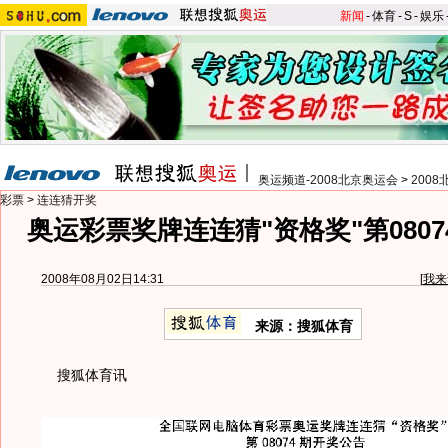
新闻
-
体育
-
S
-
娱乐
奥运频道-2008北京奥运会
>
200
彩票
>
连连猜开奖
奥运彩票奖牌连连猜"资格奖"第080
2008年08月02日14:31
[
我来
来源：搜狐体育
搜狐体育讯