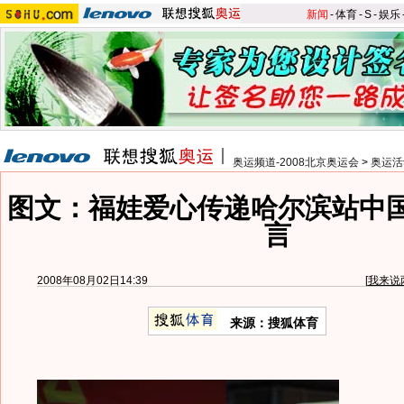
新闻
-
体育
-
S
-
娱乐
奥运频道-2008北京奥运会
>
奥运活
图文：福娃爱心传递哈尔滨站中
言
2008年08月02日14:39
[
我来说
来源：搜狐体育