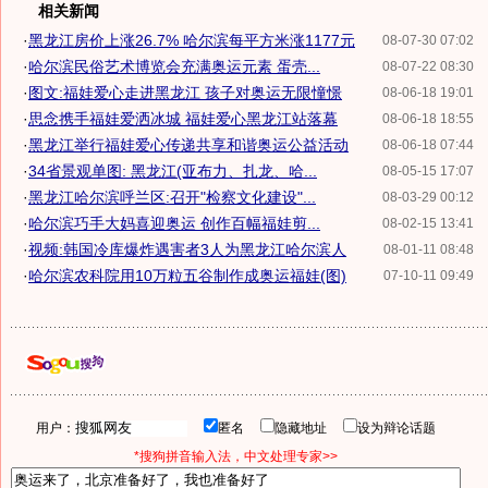
相关新闻
·
黑龙江房价上涨26.7% 哈尔滨每平方米涨1177元
08-07-30 07:02
·
哈尔滨民俗艺术博览会充满奥运元素 蛋壳...
08-07-22 08:30
·
图文:福娃爱心走进黑龙江 孩子对奥运无限憧憬
08-06-18 19:01
·
思念携手福娃爱洒冰城 福娃爱心黑龙江站落幕
08-06-18 18:55
·
黑龙江举行福娃爱心传递共享和谐奥运公益活动
08-06-18 07:44
·
34省景观单图: 黑龙江(亚布力、扎龙、哈...
08-05-15 17:07
·
黑龙江哈尔滨呼兰区:召开"检察文化建设"...
08-03-29 00:12
·
哈尔滨巧手大妈喜迎奥运 创作百幅福娃剪...
08-02-15 13:41
·
视频:韩国冷库爆炸遇害者3人为黑龙江哈尔滨人
08-01-11 08:48
·
哈尔滨农科院用10万粒五谷制作成奥运福娃(图)
07-10-11 09:49
用户：
匿名
隐藏地址
设为辩论话题
*搜狗拼音输入法，中文处理专家>>