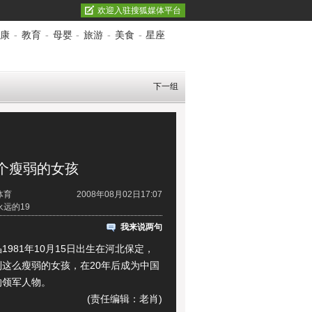
欢迎入驻搜狐媒体平台
康
-
教育
-
母婴
-
旅游
-
美食
-
星座
下一组
个瘦弱的女孩
体育
2008年08月02日17:07
远的19
我来说两句
81年10月15日出生在
河北
保定，
到这么瘦弱的女孩，在20年后成为中国
的领军人物。
(责任编辑：老肖)