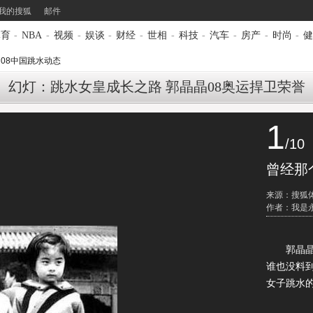
我的搜狐
邮件
体育
-
NBA
-
视频
-
娱谈
-
财经
-
世相
-
科技
-
汽车
-
房产
-
时尚
-
健
>
08中国跳水动态
幻灯：跳水女皇成长之路 郭晶晶08奥运捍卫荣誉
1
/10
曾经那
来源：搜狐
作者：我是永
郭晶晶19
谁也没料
女子跳水