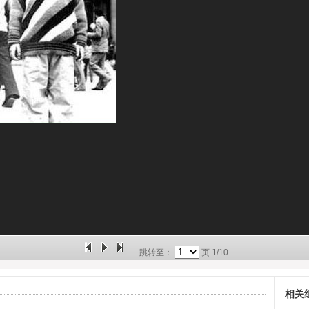
跳转至：
页
1/10
相关