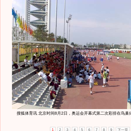
搜狐体育讯 北京时间8月2日，奥运会开幕式第二次彩排在鸟巢
1
2
3
4
5
6
7
8
9
下一页