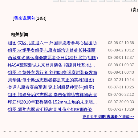
(责
[
我来说两句
(1条)
]
相关新闻
·
组图:灾区儿童迎六一 外国志愿者参与心里援助
08-08-02 10:38
·
组图:火炬手奥组委志愿者部培训处处长孙葆丽
08-08-02 10:12
·
西藏80名奥运赛会志愿者今日启程赴北京(组图)
08-08-01 12:37
·
NASA荒漠测试未来登月装备 拟建月球基地(...
08-08-01 09:37
·
组图:金黄外衣风行者 刘翔08奥运赛时装备发布
08-08-01 00:43
·
周华健:每个奥运志愿者都是真正的英雄(组图)
08-07-31 19:14
·
奥运志愿者赛前军训 穿上制服是种责任(组图)
08-07-31 10:25
·
组图:福娃身后的志愿者 拳击馆排练吉祥物表演
08-07-30 22:12
·
印幻想2010年获得装备152mm主炮的未来坦...
08-07-30 09:33
·
组图:颁奖志愿者汇报表演 礼仪小姐婀娜多姿
08-07-27 13:29
更多关于
组图 志愿者
的新闻>>