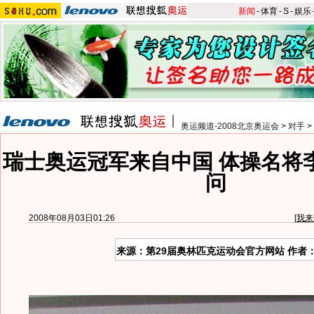
新闻
-
体育
-
S
-
娱乐
奥运频道-2008北京奥运会
>
对手
>
瑞士奥运冠军来自中国 体操名将
问
2008年08月03日01:26
[
我来
来源：第29届奥林匹克运动会官方网站 作者