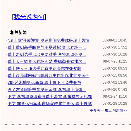
[
我来说两句
]
相关新闻
·
"瑞士屋"开屋迎宾 奥运期间免费体验瑞士风情
08-08-01 18:45
·
瑞士重剑高手盼在与王磊过招 奥运赛场一...
08-07-30 17:52
·
瑞士击剑选手点出主要对手 考特希望夺奥...
08-07-30 16:28
·
瑞士天王欲奥运赛场圆梦 费德勒开始排名...
08-07-28 11:25
·
瑞士铁人三项选手北京奥运会志在夺奖牌
08-07-20 09:53
·
瑞士议员建网站欲阻联邦主席出席北京奥运会
08-07-15 08:56
·
798艺术地奥运新举 瑞士屋下月免费开放
08-07-02 13:46
·
没了左肾脾脏照拿奥运金牌 李东华上演体...
08-04-26 07:43
·
图文:李东华邀请崔健瑞士滑雪 李东华展示肌肉
08-02-24 11:16
·
图文:前奥运冠军李东华宣传北京奥运 瑞士展览
08-01-28 10:28
更多关于
瑞士
的新闻>>