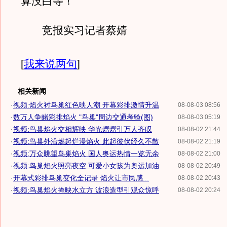
算没白等！”
竞报实习记者蔡婧
[
我来说两句
]
相关新闻
·
视频:焰火衬鸟巢红色映人潮 开幕彩排激情升温
08-08-03 08:56
·
数万人争睹彩排焰火 "鸟巢"周边交通考验(图)
08-08-03 05:19
·
视频:鸟巢焰火交相辉映 华光熠熠引万人齐叹
08-08-02 21:44
·
视频:鸟巢外沿燃起烂漫焰火 此起彼伏经久不散
08-08-02 21:19
·
视频:万众眺望鸟巢焰火 国人奥运热情一览无余
08-08-02 21:00
·
视频:鸟巢焰火照亮夜空 可爱小女孩为奥运加油
08-08-02 20:49
·
开幕式彩排鸟巢变化全记录 焰火让市民感...
08-08-02 20:43
·
视频:鸟巢焰火掩映水立方 波浪造型引观众惊呼
08-08-02 20:24