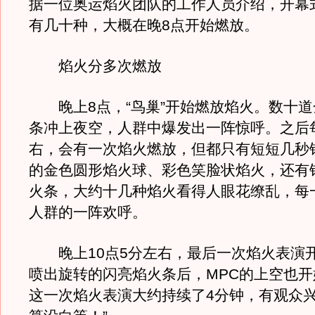
据一位奥运焰火团队的工作人员介绍，开幕
有几十种，大概在晚8点开始燃放。
焰火分多次燃放
晚上8点，“鸟巢”开始燃放焰火。数十道
条冲上夜空，人群中爆发出一阵惊呼。之后每
右，会有一次焰火燃放，但都只有短短几秒
的金色圆形焰火球、彩色笑脸状焰火，还有
火条，大约十几种焰火看得人眼花缭乱，每
人群的一阵欢呼。
晚上10点5分左右，最后一次焰火表演
喷出旋转的闪亮焰火条后，MPC的上空也
这一次焰火表演大约持续了4分钟，有观众兴