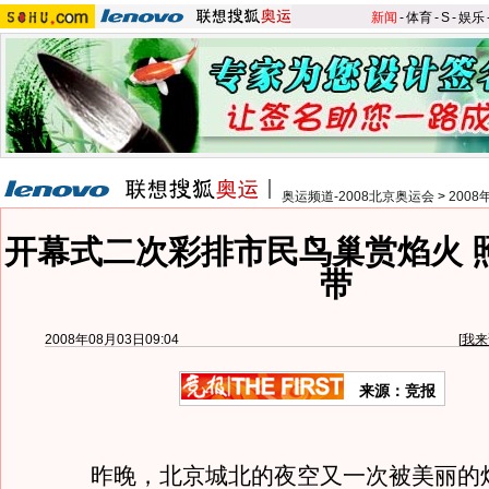
新闻
-
体育
-
S
-
娱乐
奥运频道-2008北京奥运会
>
200
开幕式二次彩排市民鸟巢赏焰火 
带
2008年08月03日09:04
[
我来
来源：竞报
昨晚，北京城北的夜空又一次被美丽的