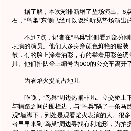
据了解，本次彩排新增了垫场演出。6点
右，“鸟巢”东侧已经可以隐约听见垫场演出
不到7点，记者在“鸟巢”北侧看到部分刚
表演的演员。他们大多身穿颜色鲜艳的服装
鼓，有的脸上涂着油彩，有的举着用彩色绸
具。他们排队登上编号为000的公交车离开
为看焰火提前占地儿
昨晚，“鸟巢”周边热闹非凡。立交桥上
与辅路之间的围栏边，与“鸟巢”隔了一条马
观”墙脚下，到处是观看焰火表演的人。很
者早早来到“鸟巢”周边寻找有利地形，为拍